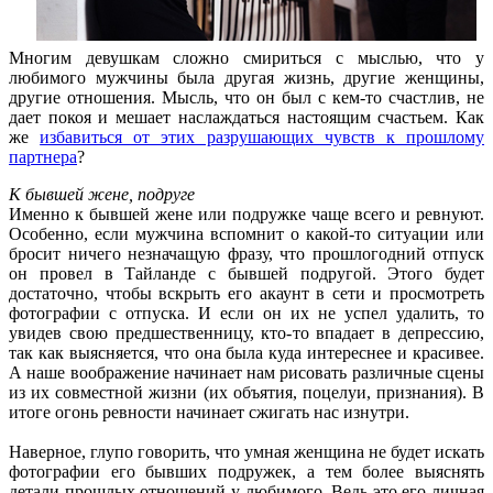
Многим девушкам сложно смириться с мыслью, что у
любимого мужчины была другая жизнь, другие женщины,
другие отношения. Мысль, что он был с кем-то счастлив, не
дает покоя и мешает наслаждаться настоящим счастьем. Как
же
избавиться от этих разрушающих чувств к прошлому
партнера
?
К бывшей жене, подруге
Именно к бывшей жене или подружке чаще всего и ревнуют.
Особенно, если мужчина вспомнит о какой-то ситуации или
бросит ничего незначащую фразу, что прошлогодний отпуск
он провел в Тайланде с бывшей подругой. Этого будет
достаточно, чтобы вскрыть его акаунт в сети и просмотреть
фотографии с отпуска. И если он их не успел удалить, то
увидев свою предшественницу, кто-то впадает в депрессию,
так как выясняется, что она была куда интереснее и красивее.
А наше воображение начинает нам рисовать различные сцены
из их совместной жизни (их объятия, поцелуи, признания). В
итоге огонь ревности начинает сжигать нас изнутри.
Наверное, глупо говорить, что умная женщина не будет искать
фотографии его бывших подружек, а тем более выяснять
детали прошлых отношений у любимого. Ведь это его личная