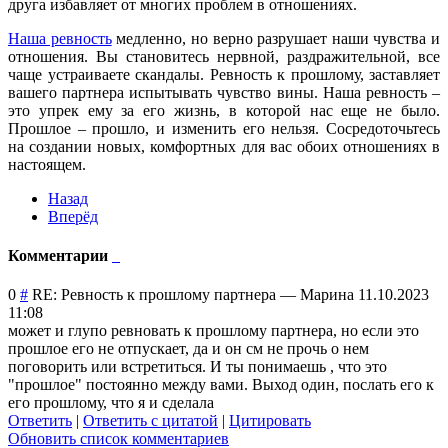
друга избавляет от многих проблем в отношениях.
Наша ревность
медленно, но верно разрушает наши чувства и
отношения. Вы становитесь нервной, раздражительной, все
чаще устраиваете скандалы. Ревность к прошлому, заставляет
вашего партнера испытывать чувство вины. Наша ревность –
это упрек ему за его жизнь, в которой нас еще не было.
Прошлое – прошло, и изменить его нельзя. Сосредоточьтесь
на создании новых, комфортных для вас обоих отношениях в
настоящем.
Назад
Вперёд
Комментарии
0
#
RE: Ревность к прошлому партнера
—
Марина
11.10.2023
11:08
может и глупо ревновать к прошлому партнера, но если это
прошлое его не отпускает, да и он см не прочь о нем
поговорить или встретиться. И ты понимаешь , что это
"прошлое" постоянно между вами. Выход один, послать его к
его прошлому, что я и сделала
Ответить
|
Ответить с цитатой
|
Цитировать
Обновить список комментариев