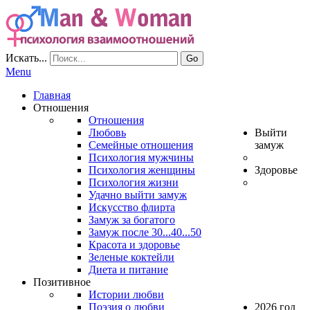
Искать...
Go
Menu
Главная
Отношения
Отношения
Любовь
Выйти
Семейные отношения
замуж
Психология мужчины
Психология женщины
Здоровье
Психология жизни
Удачно выйти замуж
Искусство флирта
Замуж за богатого
Замуж после 30...40...50
Красота и здоровье
Зеленые коктейли
Диета и питание
Позитивное
Истории любви
Поэзия о любви
2026 год