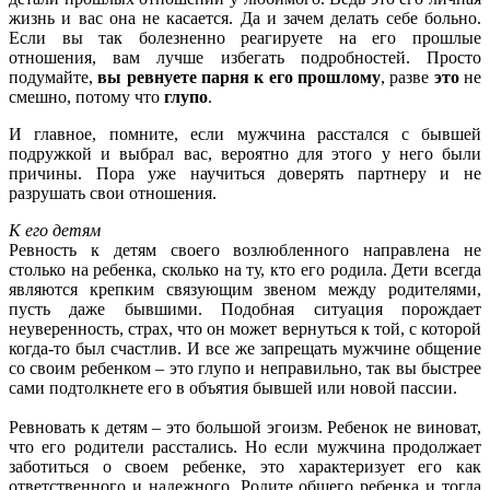
жизнь и вас она не касается. Да и зачем делать себе больно.
Если вы так болезненно реагируете на его прошлые
отношения, вам лучше избегать подробностей. Просто
подумайте,
вы ревнуете парня к его прошлому
, разве
это
не
смешно, потому что
глупо
.
И главное, помните, если мужчина расстался с бывшей
подружкой и выбрал вас, вероятно для этого у него были
причины. Пора уже научиться доверять партнеру и не
разрушать свои отношения.
К его детям
Ревность к детям своего возлюбленного направлена не
столько на ребенка, сколько на ту, кто его родила. Дети всегда
являются крепким связующим звеном между родителями,
пусть даже бывшими. Подобная ситуация порождает
неуверенность, страх, что он может вернуться к той, с которой
когда-то был счастлив. И все же запрещать мужчине общение
со своим ребенком – это глупо и неправильно, так вы быстрее
сами подтолкнете его в объятия бывшей или новой пассии.
Ревновать к детям – это большой эгоизм. Ребенок не виноват,
что его родители расстались. Но если мужчина продолжает
заботиться о своем ребенке, это характеризует его как
ответственного и надежного. Родите общего ребенка и тогда