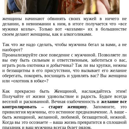
женщины начинают обвинять своих мужей в ничего не
делании, в невнимании к ним, в итоге получается что «все
мужики козлы». Только вот «козлами» их в большинстве
своем делают женщины, как и алкоголиками.
Так что же надо сделать, чтобы мужчина бегал за вами, а не
наоборот?
Проанализируйте свое поведение с мужчиной. Позволяете ли
вы ему быть сильным и ответственным, заботиться о вас,
играть роль охотника и добытчика? Так ли вы хрупки, нежны
и беззащитны в его присутствии, что вызывает его желание
оберегать, покорять, восхищать и удивлять вас? Вы женщина
или «охотник в юбке»?
Как прекрасно быть Женщиной, наслаждайтесь этим!
Получайте от жизни удовольствие и радость. Будьте всегда
веселой и раскованной. Вечная озабоченность и
желание все
контролировать – старит женщину
. Запомните, это
привилегия мужчины, его истинное предназначение. А ваше -
быть женщиной, желанной, любимой, беззащитной, нежной.
Когда вы это осознаете – ваша жизнь превратится в сплошной
праздник и ваш мужчина всегда будет рядом.