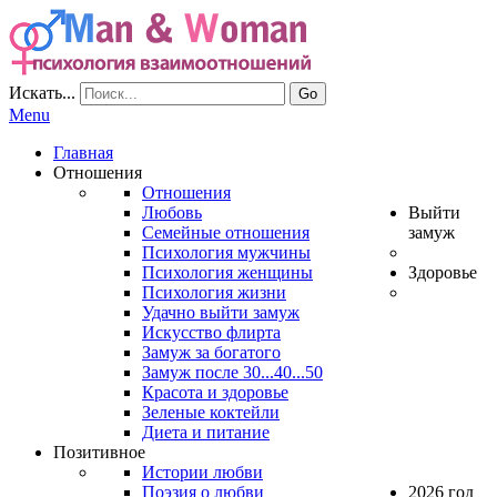
Искать...
Go
Menu
Главная
Отношения
Отношения
Любовь
Выйти
Семейные отношения
замуж
Психология мужчины
Психология женщины
Здоровье
Психология жизни
Удачно выйти замуж
Искусство флирта
Замуж за богатого
Замуж после 30...40...50
Красота и здоровье
Зеленые коктейли
Диета и питание
Позитивное
Истории любви
Поэзия о любви
2026 год