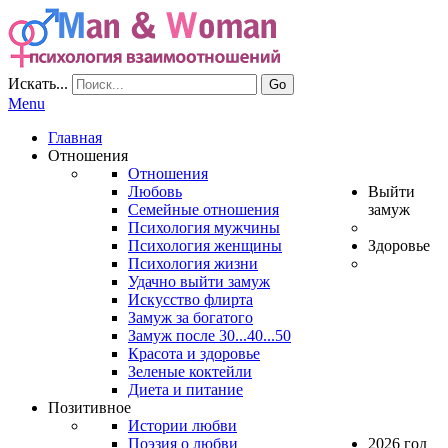
Искать...
Go
Menu
Главная
Отношения
Отношения
Любовь
Выйти
Семейные отношения
замуж
Психология мужчины
Психология женщины
Здоровье
Психология жизни
Удачно выйти замуж
Искусство флирта
Замуж за богатого
Замуж после 30...40...50
Красота и здоровье
Зеленые коктейли
Диета и питание
Позитивное
Истории любви
Поэзия о любви
2026 год