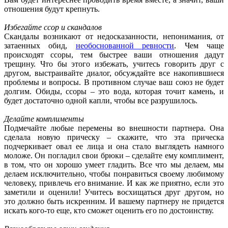
отношения будут крепнуть.
Избегайте ссор и скандалов
Скандалы возникают от недосказанности, непонимания, от
затаенных обид,
необоснованной ревности
. Чем чаще
происходят ссоры, тем быстрее ваши отношения дадут
трещину. Что бы этого избежать, учитесь говорить друг с
другом, выстраивайте диалог, обсуждайте все накопившиеся
проблемы и вопросы. В противном случае ваш союз не будет
долгим. Обиды, ссоры – это вода, которая точит камень, и
будет достаточно одной капли, чтобы все разрушилось.
Делайте комплименты
Подмечайте любые перемены во внешности партнера. Она
сделала новую прическу – скажите, что эта прическа
подчеркивает овал ее лица и она стало выглядеть намного
моложе. Он погладил свои брюки – сделайте ему комплимент,
в том, что он хорошо умеет гладить. Все что мы делаем, мы
делаем исключительно, чтобы понравиться своему любимому
человеку, привлечь его внимание. И как же приятно, если это
заметили и оценили! Учитесь восхищаться друг другом, но
это должно быть искренним. И вашему партнеру не придется
искать кого-то еще, кто сможет оценить его по достоинству.