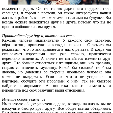
помолчать рядом. Он не только дарит вам подарки, поет
серенады, и хорош в постели, он также интересуется вашей
жизнью, работой, вашими мечтами и планами на будущее. Вы
всегда можете положиться друг на друга, потому, что вы не
просто любовники - вы друзья.
Принимайте друг друга, такими как есть
Каждый человек индивидуален. У каждого свой характер,
образ жизни, привычки и взгляды на жизнь. С чем-то мы
рождаемся, что-то закладывается в нас с детства. И когда мы
становимся взрослыми нас уже сложно, практически
нереально изменить. А значит не пытайтесь изменить друг
друга. Это больше относиться к женщинам, они, как правило,
стараются изменить мужчину. Какой бы сильной не была
любовь, но давления со стороны любимого человека она
может не выдержать. Если вас что-то не устраивает в
партнере, обсудите эти проблемы с ним, так вы быстрее
найдете компромисс. А попытка кого-то изменить и
переделать под себя разрушит ваши отношения.
Имейте общее увлечение
Имея что-то общее: увлечение, дело, взгляды на жизнь, вы не
наскучите быстро друг другу. Все общее всегда объединяет.
Вам будет интереснее проводить время вместе, а значит, ваши