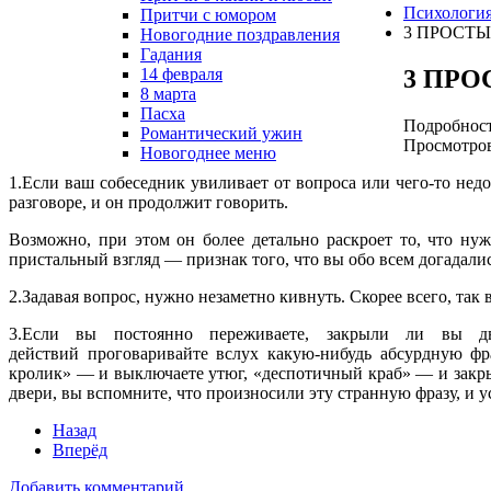
Психологи
Притчи с юмором
3 ПРОСТЫХ
Новогодние поздравления
Гадания
3 ПРОС
14 февраля
8 марта
Пасха
Подробнос
Романтический ужин
Просмотров
Новогоднее меню
1.Если ваш собеседник увиливает от вопроса или чего-то недог
разговоре, и он продолжит говорить.
Возможно, при этом он более детально раскроет то, что нуж
пристальный взгляд — признак того, что вы обо всем догадалис
2.Задавая вопрос, нужно незаметно кивнуть. Скорее всего, так
3.Если вы постоянно переживаете, закрыли ли вы 
действий проговаривайте вслух какую-нибудь абсурдную фр
кролик» — и выключаете утюг, «деспотичный краб» — и закрыв
двери, вы вспомните, что произносили эту странную фразу, и у
Назад
Вперёд
Добавить комментарий