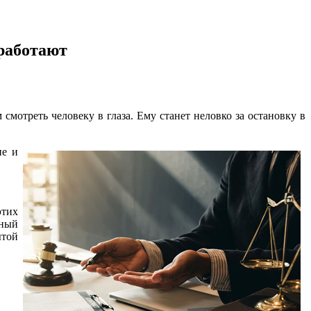
работают
 смотреть человеку в глаза. Ему станет неловко за остановку в
ие и
тих
еный
ытой