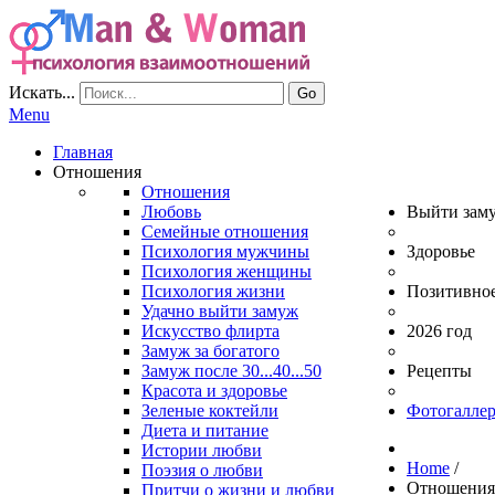
Искать...
Go
Menu
Главная
Отношения
Отношения
Любовь
Выйти зам
Семейные отношения
Психология мужчины
Здоровье
Психология женщины
Психология жизни
Позитивно
Удачно выйти замуж
Искусство флирта
2026 год
Замуж за богатого
Замуж после 30...40...50
Рецепты
Красота и здоровье
Зеленые коктейли
Фотогаллер
Диета и питание
Истории любви
Home
/
Поэзия о любви
Отношени
Притчи о жизни и любви