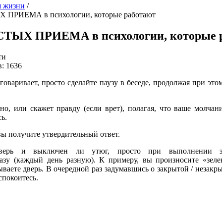
я жизни
/
 ПРИЕМА в психологии, которые работают
ТЫХ ПРИЕМА в психологии, которые 
ти
: 1636
оваривает, просто сделайте паузу в беседе, продолжая при этом
но, или скажет правду (если врет), полагая, что ваше молчан
ь.
 вы получите утвердительный ответ.
дверь и выключен ли утюг, просто при выполнении э
азу (каждый день разную). К примеру, вы произносите «зел
аете дверь. В очередной раз задумавшись о закрытой / незакр
спокоитесь.