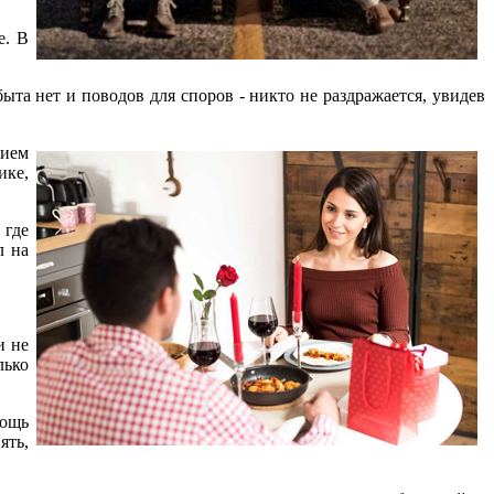
е. В
быта нет и поводов для споров - никто не раздражается, увидев
нием
ике,
 где
л на
и не
лько
мощь
ять,