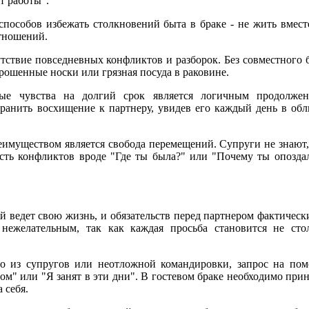
т работы".
способов избежать столкновений быта в браке - не жить вмест
отношений.
сутствие повседневных конфликтов и разборок. Без совместного 
рошенные носки или грязная посуда в раковине.
рые чувства на долгий срок является логичным продолже
ранить восхищение к партнеру, увидев его каждый день в обл
имуществом является свобода перемещений. Супруги не знают,
сть конфликтов вроде "Где ты была?" или "Почему ты опозда
й ведет свою жизнь, и обязательств перед партнером фактическ
нежелательным, так как каждая просьба становится не сто
го из супругов или неотложной командировки, запрос на по
ом" или "Я занят в эти дни". В гостевом браке необходимо прин
 себя.