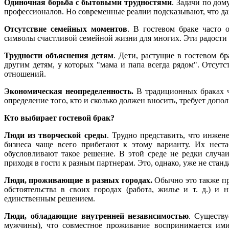
Одиночная борьба с бытовыми трудностями
. Задачи по дом
профессионалов. Но современные реалии подсказывают, что да
Отсутствие семейных моментов
. В гостевом браке часто 
символы счастливой семейной жизни для многих. Эти радости 
Трудности объяснения детям
. Дети, растущие в гостевом б
другим детям, у которых "мама и папа всегда рядом". Отсут
отношений.
Экономическая неопределенность.
В традиционных браках ча
определение того, кто и сколько должен вносить, требует доп
Кто выбирает гостевой брак?
Люди из творческой среды
. Трудно представить, что инжен
бизнеса чаще всего прибегают к этому варианту. Их нест
обусловливают такое решение. В этой среде не редки случа
приходя в гости к разным партнерам. Это, однако, уже не станд
Люди, проживающие в разных городах.
Обычно это также п
обстоятельства в своих городах (работа, жилье и т. д.) и 
единственным решением.
Люди, обладающие внутренней независимостью
. Существу
мужчины), что совместное проживание воспринимается ими