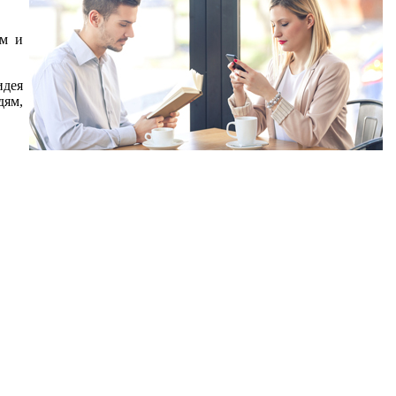
ом и
идея
дям,