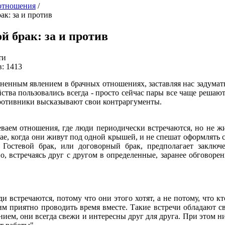
отношения
/
ак: за и против
й брак: за и против
ти
: 1413
аненным явлением в брачных отношениях, заставляя нас задумать
ства пользовались всегда - просто сейчас пары все чаще решают
 противники высказывают свои контраргументы.
еваем отношения, где люди периодически встречаются, но не ж
ае, когда они живут под одной крышей, и не спешат оформлять 
Гостевой брак, или договорный брак, предполагает заключ
, встречаясь друг с другом в определенные, заранее обговоре
ди встречаются, потому что они этого хотят, а не потому, что кт
им приятно проводить время вместе. Такие встречи обладают с
нием, они всегда свежи и интересны друг для друга. При этом н