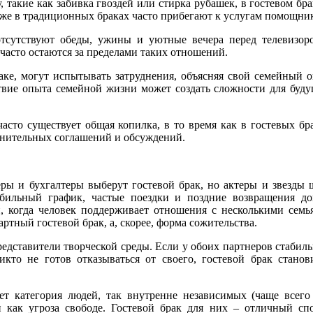
у, такие как забивка гвоздей или стирка рубашек, в гостевом б
же в традиционных браках часто прибегают к услугам помощник
отсутствуют обеды, ужины и уютные вечера перед телевизор
часто остаются за пределами таких отношений.
раке, могут испытывать затруднения, объясняя свой семейный 
ствие опыта семейной жизни может создать сложности для буд
сто существует общая копилка, в то время как в гостевых бр
олнительных соглашений и обсуждений.
еры и бухгалтеры выберут гостевой брак, но актеры и звезды 
абильный график, частые поездки и поздние возвращения д
и, когда человек поддерживает отношения с несколькими семь
артный гостевой брак, а, скорее, форма сожительства.
редставители
творческой среды. Если у обоих партнеров стабил
никто не готов отказываться от своего, гостевой брак станов
ет категория людей, так внутренне независимых (чаще всего
 как угроза свободе. Гостевой брак для них – отличный сп