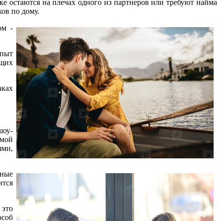
раке остаются на плечах одного из партнеров или требуют найма
ов по дому.
ом -
опыт
ущих
аках
шоу-
омой
ями,
ьные
ится
 это
особ