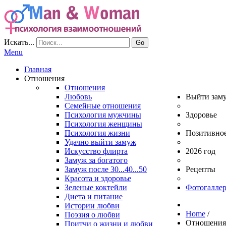
Искать...
Go
Menu
Главная
Отношения
Отношения
Любовь
Выйти зам
Семейные отношения
Психология мужчины
Здоровье
Психология женщины
Психология жизни
Позитивно
Удачно выйти замуж
Искусство флирта
2026 год
Замуж за богатого
Замуж после 30...40...50
Рецепты
Красота и здоровье
Зеленые коктейли
Фотогаллер
Диета и питание
Истории любви
Home
/
Поэзия о любви
Отношени
Притчи о жизни и любви