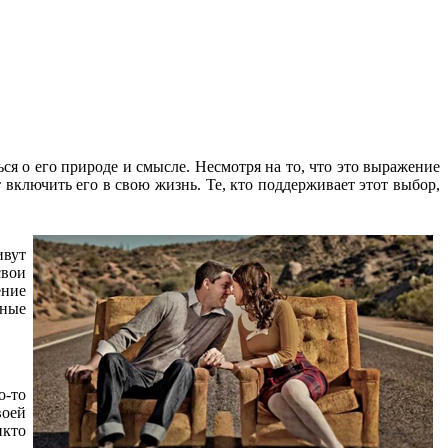
ся о его природе и смысле. Несмотря на то, что это выражение
 включить его в свою жизнь. Те, кто поддерживает этот выбор,
ивут
свои
ение
нные
о-то
воей
икто