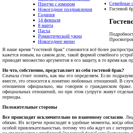
Семейные 
Притчи с юмором
Гостевой бр
Новогодние поздравления
Гадания
Гостево
14 февраля
8 марта
Пасха
Подробнос
Романтический ужин
Просмотров
Новогоднее меню
В наше время "гостевой брак" становится всё более распростр
кажется новым, на самом деле, такой формой семейного устрой
приводят множество аргументов в его защиту, в то время как
Но что, собственно, представляет из себя гостевой брак?
Сначала стоит понять, как мы его определяем. Если подразум
вместе, это относится к понятию любовных отношений. В случ
отношения официально, мы говорим о гражданском браке. 
официальных отношений, но при этом супруги живут отдельно
периоды.
Положительные стороны
Все происходит исключительно по взаимному согласию
. Лю
обязан. Их встречи происходят в удобные моменты, когда обо
особой привлекательностью, потому что оба ждут их с нетерпе