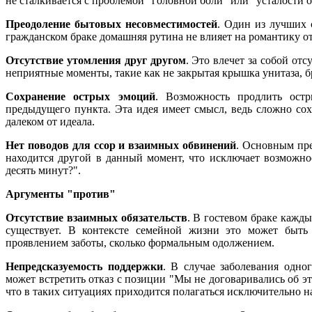
не сталкивается с проблемой "головной боли" или "усталости о
Преодоление бытовых несовместимостей
. Один из лучших 
гражданском браке домашняя рутина не влияет на романтику 
Отсутствие утомления друг другом
. Это влечет за собой от
неприятные моменты, такие как не закрытая крышка унитаза, б
Сохранение острых эмоций
. Возможность продлить ост
предыдущего пункта. Эта идея имеет смысл, ведь сложно сох
далеком от идеала.
Нет поводов для ссор и взаимных обвинений
. Основным пре
находится другой в данный момент, что исключает возможно
десять минут?".
Аргументы "против"
Отсутствие взаимных обязательств
. В гостевом браке кажды
существует. В контексте семейной жизни это может быть 
проявлением заботы, сколько формальным одолжением.
Непредсказуемость поддержки
. В случае заболевания одно
может встретить отказ с позиции "Мы не договаривались об эт
что в таких ситуациях приходится полагаться исключительно на