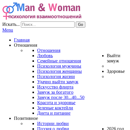
Искать...
Go
Menu
Главная
Отношения
Отношения
Любовь
Выйти
Семейные отношения
замуж
Психология мужчины
Психология женщины
Здоровье
Психология жизни
Удачно выйти замуж
Искусство флирта
Замуж за богатого
Замуж после 30...40...50
Красота и здоровье
Зеленые коктейли
Диета и питание
Позитивное
Истории любви
Поэзия о любви
2026 год