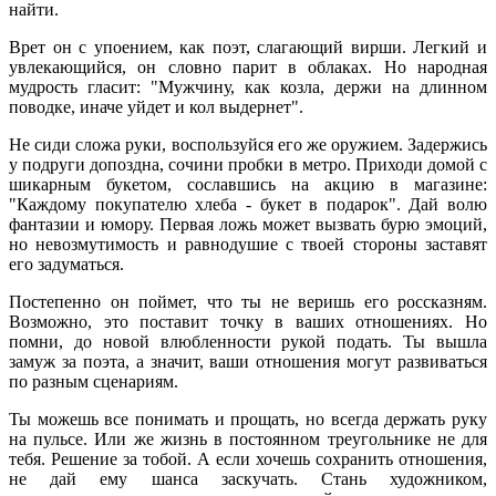
найти.
Врет он с упоением, как поэт, слагающий вирши. Легкий и
увлекающийся, он словно парит в облаках. Но народная
мудрость гласит: "Мужчину, как козла, держи на длинном
поводке, иначе уйдет и кол выдернет".
Не сиди сложа руки, воспользуйся его же оружием. Задержись
у подруги допоздна, сочини пробки в метро. Приходи домой с
шикарным букетом, сославшись на акцию в магазине:
"Каждому покупателю хлеба - букет в подарок". Дай волю
фантазии и юмору. Первая ложь может вызвать бурю эмоций,
но невозмутимость и равнодушие с твоей стороны заставят
его задуматься.
Постепенно он поймет, что ты не веришь его россказням.
Возможно, это поставит точку в ваших отношениях. Но
помни, до новой влюбленности рукой подать. Ты вышла
замуж за поэта, а значит, ваши отношения могут развиваться
по разным сценариям.
Ты можешь все понимать и прощать, но всегда держать руку
на пульсе. Или же жизнь в постоянном треугольнике не для
тебя. Решение за тобой. А если хочешь сохранить отношения,
не дай ему шанса заскучать. Стань художником,