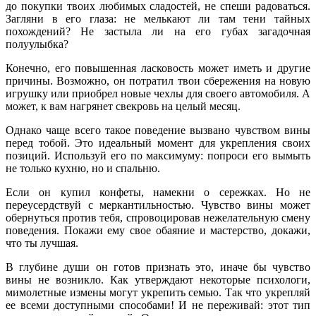
до покупки твоих любимых сладостей, не спеши радоваться.
Загляни в его глаза: не мелькают ли там тени тайных
похождений? Не застыла ли на его губах загадочная
полуулыбка?
Конечно, его повышенная ласковость может иметь и другие
причины. Возможно, он потратил твои сбережения на новую
игрушку или приобрел новые чехлы для своего автомобиля. А
может, к вам нагрянет свекровь на целый месяц.
Однако чаще всего такое поведение вызвано чувством вины
перед тобой. Это идеальный момент для укрепления своих
позиций. Используй его по максимуму: попроси его вымыть
не только кухню, но и спальню.
Если он купил конфеты, намекни о сережках. Но не
переусердствуй с меркантильностью. Чувство вины может
обернуться против тебя, спровоцировав нежелательную смену
поведения. Покажи ему свое обаяние и мастерство, докажи,
что ты лучшая.
В глубине души он готов признать это, иначе бы чувство
вины не возникло. Как утверждают некоторые психологи,
мимолетные измены могут укрепить семью. Так что укрепляй
ее всеми доступными способами! И не переживай: этот тип