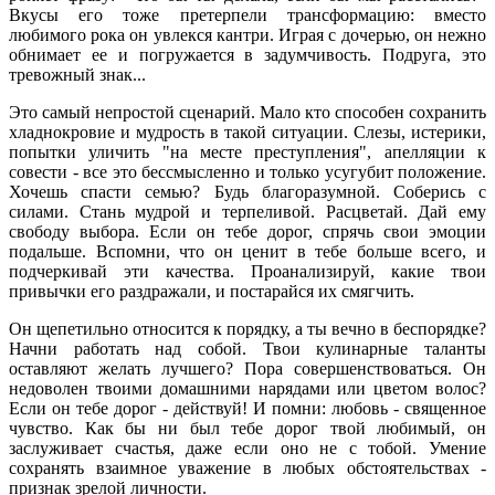
Вкусы его тоже претерпели трансформацию: вместо
любимого рока он увлекся кантри. Играя с дочерью, он нежно
обнимает ее и погружается в задумчивость. Подруга, это
тревожный знак...
Это самый непростой сценарий. Мало кто способен сохранить
хладнокровие и мудрость в такой ситуации. Слезы, истерики,
попытки уличить "на месте преступления", апелляции к
совести - все это бессмысленно и только усугубит положение.
Хочешь спасти семью? Будь благоразумной. Соберись с
силами. Стань мудрой и терпеливой. Расцветай. Дай ему
свободу выбора. Если он тебе дорог, спрячь свои эмоции
подальше. Вспомни, что он ценит в тебе больше всего, и
подчеркивай эти качества. Проанализируй, какие твои
привычки его раздражали, и постарайся их смягчить.
Он щепетильно относится к порядку, а ты вечно в беспорядке?
Начни работать над собой. Твои кулинарные таланты
оставляют желать лучшего? Пора совершенствоваться. Он
недоволен твоими домашними нарядами или цветом волос?
Если он тебе дорог - действуй! И помни: любовь - священное
чувство. Как бы ни был тебе дорог твой любимый, он
заслуживает счастья, даже если оно не с тобой. Умение
сохранять взаимное уважение в любых обстоятельствах -
признак зрелой личности.