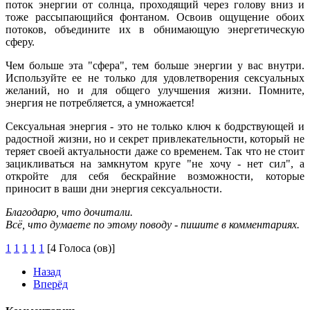
поток энергии от солнца, проходящий через голову вниз и
тоже рассыпающийся фонтаном. Освоив ощущение обоих
потоков, объедините их в обнимающую энергетическую
сферу.
Чем больше эта "сфера", тем больше энергии у вас внутри.
Используйте ее не только для удовлетворения сексуальных
желаний, но и для общего улучшения жизни. Помните,
энергия не потребляется, а умножается!
Сексуальная энергия - это не только ключ к бодрствующей и
радостной жизни, но и секрет привлекательности, который не
теряет своей актуальности даже со временем. Так что не стоит
зацикливаться на замкнутом круге "не хочу - нет сил", а
откройте для себя бескрайние возможности, которые
приносит в ваши дни энергия сексуальности.
Благодарю, что дочитали.
Всё, что думаете по этому поводу - пишите в комментариях.
1
1
1
1
1
[4 Голоса (ов)]
Назад
Вперёд