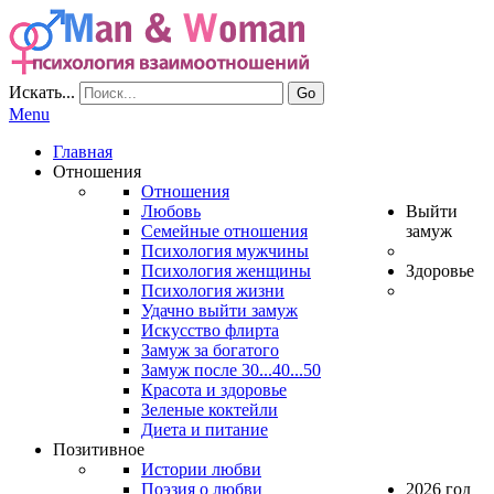
Искать...
Go
Menu
Главная
Отношения
Отношения
Любовь
Выйти
Семейные отношения
замуж
Психология мужчины
Психология женщины
Здоровье
Психология жизни
Удачно выйти замуж
Искусство флирта
Замуж за богатого
Замуж после 30...40...50
Красота и здоровье
Зеленые коктейли
Диета и питание
Позитивное
Истории любви
Поэзия о любви
2026 год