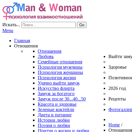
Искать...
Go
Menu
Главная
Отношения
Отношения
Любовь
Выйти зам
Семейные отношения
Психология мужчины
Здоровье
Психология женщины
Психология жизни
Позитивно
Удачно выйти замуж
Искусство флирта
2026 год
Замуж за богатого
Замуж после 30...40...50
Рецепты
Красота и здоровье
Зеленые коктейли
Фотогаллер
Диета и питание
Истории любви
Home
/
Поэзия о любви
Отношени
Притчи о жизни и любви