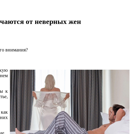
ичаются от неверных жен
ого внимания?
скую
мнем
ны к
тье,
 как
 них
ие.