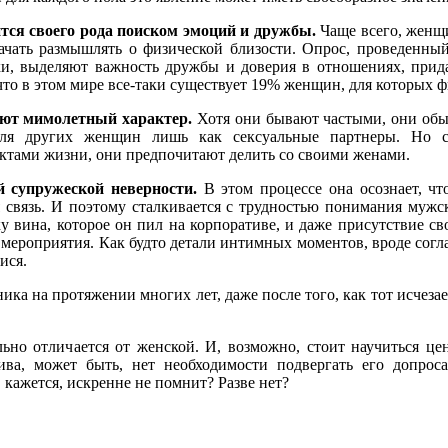
ся своего рода поиском эмоций и дружбы.
Чаще всего, жен
чать размышлять о физической близости. Опрос, проведенны
ки, выделяют важность дружбы и доверия в отношениях, прид
что в этом мире все-таки существует 19% женщин, для которых ф
еют мимолетный характер.
Хотя они бывают частыми, они об
ля других женщин лишь как сексуальные партнеры. Но с
ектами жизни, они предпочитают делить со своими женами.
 супружеской неверности.
В этом процессе она осознает, чт
 связь. И поэтому сталкивается с трудностью понимания мужс
у вина, которое он пил на корпоративе, и даже присутствие св
 мероприятия. Как будто детали интимных моментов, вроде согл
ися.
ка на протяжении многих лет, даже после того, как тот исчезае
ьно отличается от женской. И, возможно, стоит научиться це
ива, может быть, нет необходимости подвергать его допрос
 кажется, искренне не помнит? Разве нет?