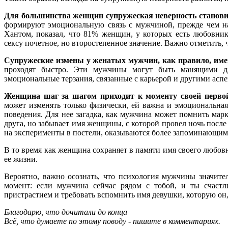
Для большинства женщин супружеская неверность становит
формируют эмоциональную связь с мужчиной, прежде чем на
Хантом, показал, что 81% женщин, у которых есть любовни
сексу почетное, но второстепенное значение. Важно отметить, 
Супружеские измены у женатых мужчин, как правило, им
проходят быстро. Эти мужчины могут быть манящими д
эмоциональные терзания, связанные с карьерой и другими асп
Женщина шаг за шагом приходит к моменту своей первой
может изменять только физически, ей важна и эмоциональная
поведения. Для нее загадка, как мужчина может помнить марк
друга, но забывает имя женщины, с которой провел ночь после
на эксперименты в постели, оказываются более запоминающим
В то время как женщина сохраняет в памяти имя своего любовни
ее жизни.
Вероятно, важно осознать, что психология мужчины значител
момент: если мужчина сейчас рядом с тобой, и ты счастл
пристрастием и требовать вспомнить имя девушки, которую он,
Благодарю, что дочитали до конца
Всё, что думаете по этому поводу - пишите в комментариях.