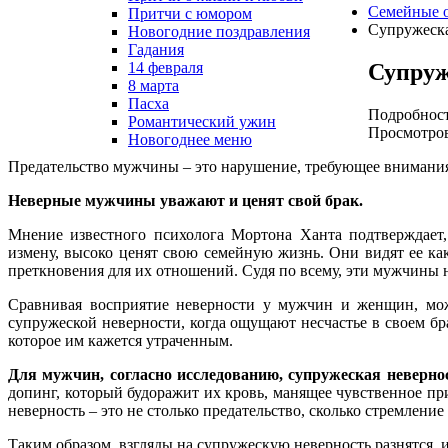
Семейные 
Притчи с юмором
Супружеска
Новогодние поздравления
Гадания
Супруж
14 февраля
8 марта
Пасха
Подробнос
Романтический ужин
Просмотров
Новогоднее меню
Предательство мужчины – это нарушение, требующее внимания,
Неверные мужчины уважают и ценят свой брак.
Мнение известного психолога Мортона Ханта подтверждает
измену, высоко ценят свою семейную жизнь. Они видят ее ка
преткновения для их отношений. Судя по всему, эти мужчины н
Сравнивая восприятие неверности у мужчин и женщин, мо
супружеской неверности, когда ощущают несчастье в своем бра
которое им кажется утраченным.
Для мужчин, согласно исследованию, супружеская невернос
допинг, который будоражит их кровь, манящее чувственное пр
неверность – это не столько предательство, сколько стремлен
Таким образом, взгляды на супружескую неверность разнятся, и