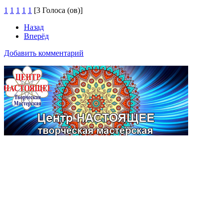
1
1
1
1
1
[3 Голоса (ов)]
Назад
Вперёд
Добавить комментарий