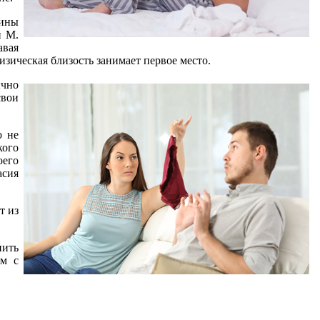
щины
й М.
авая
изическая близость занимает первое место.
ычно
вои
о не
кого
оего
асия
т из
нить
ам с