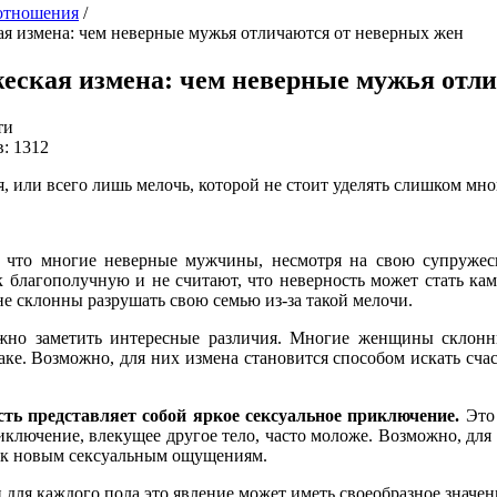
отношения
/
я измена: чем неверные мужья отличаются от неверных жен
еская измена: чем неверные мужья отл
ти
: 1312
 или всего лишь мелочь, которой не стоит уделять слишком мн
, что многие неверные мужчины, несмотря на свою супруже
к благополучную и не считают, что неверность может стать ка
е склонны разрушать свою семью из-за такой мелочи.
жно заметить интересные различия. Многие женщины склон
ке. Возможно, для них измена становится способом искать счас
ть представляет собой яркое сексуальное приключение.
Это
иключение, влекущее другое тело, часто моложе. Возможно, для
ие к новым сексуальным ощущениям.
 для каждого пола это явление может иметь своеобразное значен