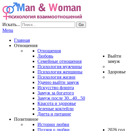
Искать...
Go
Menu
Главная
Отношения
Отношения
Любовь
Выйти
Семейные отношения
замуж
Психология мужчины
Психология женщины
Здоровье
Психология жизни
Удачно выйти замуж
Искусство флирта
Замуж за богатого
Замуж после 30...40...50
Красота и здоровье
Зеленые коктейли
Диета и питание
Позитивное
Истории любви
Поэзия о любви
2026 год