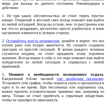
меры для выхода из данного состояния. Рекомендации к
действию:
1. Не при каких обстоятельствах не стоит терять чувство
юмора. Открытый и веселый смех всегда поможет вам выйти
из любой ситуацией. Когда вы устали, чем- то расстроены или
вас что-то раздражает, достаточно просто улыбнуться, и ваше
настроение изменится в лучшую сторону.
2.
Оставайтесь всегда оптимистом
, думайте и верьте, что все
плохое рано или поздно закончится. Не спешите создавать
трагедию из простой ситуаций. В жизни каждого человека
случаются неудачи, не стоит придавать этому огромное
значение. Всегда верьте в себя, и это вера поможет вам выйти
победителем из любой ситуации и справиться с любой
проблемой.
3.
Помните о необходимости полноценного отдыха
.
Ежедневный 6-8-ми часовой
сон необходим организму
.
Установите себе график, чтобы ложится спать и просыпаться в
одно и то же время. При бессоннице или нарушении сна,
можно пропить успокоительные травяные чаи, например из
мяты. Только не стоит прибегать к серьезным лекарствам,
чтобы не приобрести зависимость.