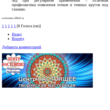
лед при регулярном применении – отличная
профилактика появления отеков и темных кругов под
глазами.
источник elklub.ru
1
1
1
1
1
[8 Голоса (ов)]
Назад
Вперёд
Добавить комментарий