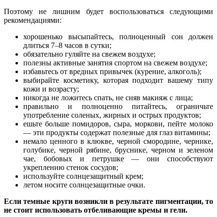
Поэтому не лишним будет воспользоваться следующими
рекомендациями:
хорошенько высыпайтесь, полноценный сон должен
длиться 7–8 часов в сутки;
обязательно гуляйте на свежем воздухе;
полезны активные занятия спортом на свежем воздухе;
избавьтесь от вредных привычек (курение, алкоголь);
выбирайте косметику, которая подходит вашему типу
кожи и возрасту;
никогда не ложитесь спать, не сняв макияж с лица;
правильно и полноценно питайтесь, ограничьте
употребление соленых, жирных и острых продуктов;
ешьте больше помидоров, сыра, моркови, пейте молоко
— эти продукты содержат полезные для глаз витамины;
немало ценного в клюкве, черной смородине, чернике,
голубике, черной рябине, бруснике, черном и зеленом
чае, бобовых и петрушке — они способствуют
укреплению стенок сосудов;
используйте солнцезащитный крем;
летом носите солнцезащитные очки.
Если темные круги возникли в результате пигментации, то
не стоит использовать отбеливающие кремы и гели.