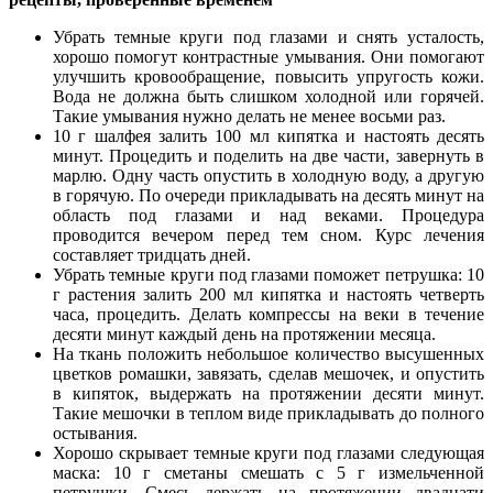
Убрать темные круги под глазами и снять усталость,
хорошо помогут контрастные умывания. Они помогают
улучшить кровообращение, повысить упругость кожи.
Вода не должна быть слишком холодной или горячей.
Такие умывания нужно делать не менее восьми раз.
10 г шалфея залить 100 мл кипятка и настоять десять
минут. Процедить и поделить на две части, завернуть в
марлю. Одну часть опустить в холодную воду, а другую
в горячую. По очереди прикладывать на десять минут на
область под глазами и над веками. Процедура
проводится вечером перед тем сном. Курс лечения
составляет тридцать дней.
Убрать темные круги под глазами поможет петрушка: 10
г растения залить 200 мл кипятка и настоять четверть
часа, процедить. Делать компрессы на веки в течение
десяти минут каждый день на протяжении месяца.
На ткань положить небольшое количество высушенных
цветков ромашки, завязать, сделав мешочек, и опустить
в кипяток, выдержать на протяжении десяти минут.
Такие мешочки в теплом виде прикладывать до полного
остывания.
Хорошо скрывает темные круги под глазами следующая
маска: 10 г сметаны смешать с 5 г измельченной
петрушки. Смесь держать на протяжении двадцати