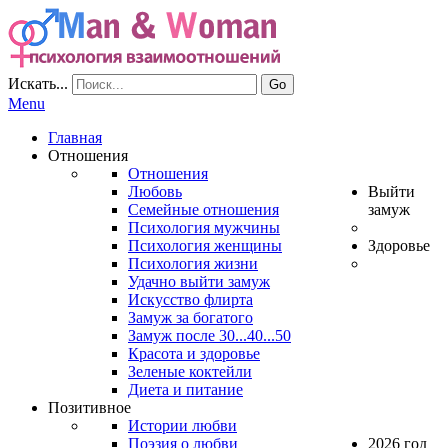
Искать...
Go
Menu
Главная
Отношения
Отношения
Любовь
Выйти
Семейные отношения
замуж
Психология мужчины
Психология женщины
Здоровье
Психология жизни
Удачно выйти замуж
Искусство флирта
Замуж за богатого
Замуж после 30...40...50
Красота и здоровье
Зеленые коктейли
Диета и питание
Позитивное
Истории любви
Поэзия о любви
2026 год