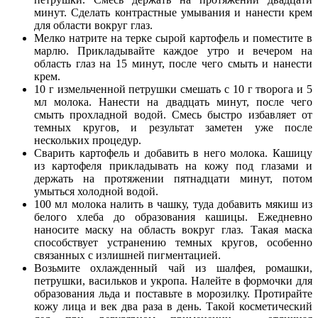
минут. Сделать контрастные умывания и нанести крем
для области вокруг глаз.
Мелко натрите на терке сырой картофель и поместите в
марлю. Прикладывайте каждое утро и вечером на
область глаз на 15 минут, после чего смыть и нанести
крем.
10 г измельченной петрушки смешать с 10 г творога и 5
мл молока. Нанести на двадцать минут, после чего
смыть прохладной водой. Смесь быстро избавляет от
темных кругов, и результат заметен уже после
нескольких процедур.
Сварить картофель и добавить в него молока. Кашицу
из картофеля прикладывать на кожу под глазами и
держать на протяжении пятнадцати минут, потом
умыться холодной водой.
100 мл молока налить в чашку, туда добавить мякиш из
белого хлеба до образования кашицы. Ежедневно
наносите маску на область вокруг глаз. Такая маска
способствует устранению темных кругов, особенно
связанных с излишней пигментацией.
Возьмите охлажденный чай из шалфея, ромашки,
петрушки, васильков и укропа. Налейте в формочки для
образования льда и поставьте в морозилку. Протирайте
кожу лица и век два раза в день. Такой косметический