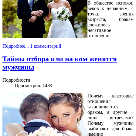
В обществе испокон
веков к неравным, с
точки зрения
возраста, бракам
сложилось
негативное
отношение.
Подробнее...
1 комментарий
Тайны отбора или на ком женятся
мужчины
Подробности
Просмотров: 1489
Почему некоторые
отношения
заканчиваются
браком, а другие –
лишь встречами?
Почему мужчины
выбирают для брака
именно