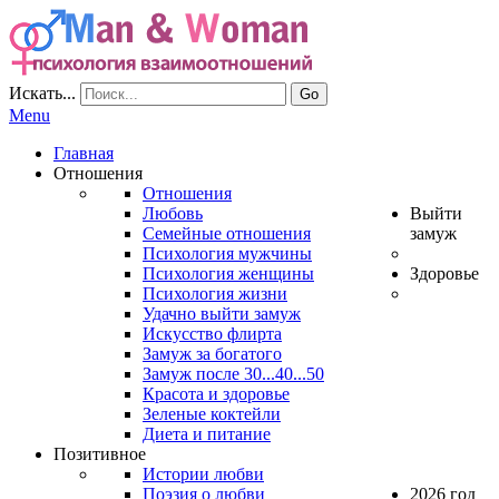
Искать...
Go
Menu
Главная
Отношения
Отношения
Любовь
Выйти
Семейные отношения
замуж
Психология мужчины
Психология женщины
Здоровье
Психология жизни
Удачно выйти замуж
Искусство флирта
Замуж за богатого
Замуж после 30...40...50
Красота и здоровье
Зеленые коктейли
Диета и питание
Позитивное
Истории любви
Поэзия о любви
2026 год