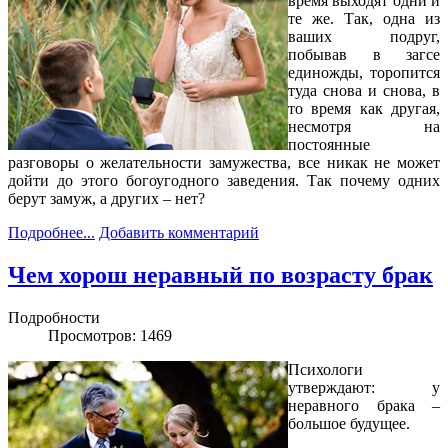
время выходят одни и
те же. Так, одна из
ваших подруг,
побывав в загсе
единожды, торопится
туда снова и снова, в
то время как другая,
несмотря на
постоянные
разговоры о желательности замужества, все никак не может
дойти до этого богоугодного заведения. Так почему одних
берут замуж, а других – нет?
Подробнее...
Добавить комментарий
Чем хорош неравный по возрасту брак
Подробности
Просмотров: 1469
Психологи
утверждают: у
неравного брака –
большое будущее.