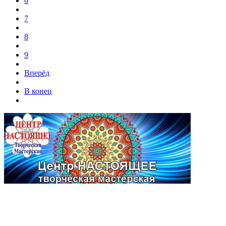
6
7
8
9
Вперёд
В конец