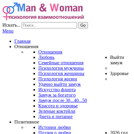
Искать...
Go
Menu
Главная
Отношения
Отношения
Любовь
Выйти
Семейные отношения
замуж
Психология мужчины
Психология женщины
Здоровье
Психология жизни
Удачно выйти замуж
Искусство флирта
Замуж за богатого
Замуж после 30...40...50
Красота и здоровье
Зеленые коктейли
Диета и питание
Позитивное
Истории любви
Поэзия о любви
2026 год