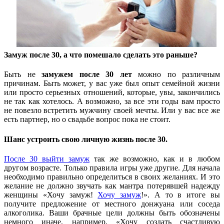
Замуж после 30, а что помешало сделать это раньше?
Быть не
замужем после 30 лет
можно по различным
причинам. Быть может, у вас уже был опыт семейной жизни
или просто серьезных отношений, которые, увы, закончились
не так как хотелось. А возможно, за все эти годы вам просто
не повезло встретить мужчину своей мечты. Или у вас все же
есть партнер, но о свадьбе вопрос пока не стоит.
Шанс устроить свою личную жизнь после 30.
После 30 выйти замуж
так же возможно, как и в любом
другом возрасте. Только правила игры уже другие. Для начала
необходимо правильно определиться в своих желаниях. И это
желание не должно звучать как мантра потерявшей надежду
женщины «Хочу замуж!
Хочу замуж
!». А то в итоге вы
получите предложение от местного донжуана или соседа
алкоголика. Ваши брачные цели должны быть обозначены
немного иначе, например, «Хочу создать счастливую