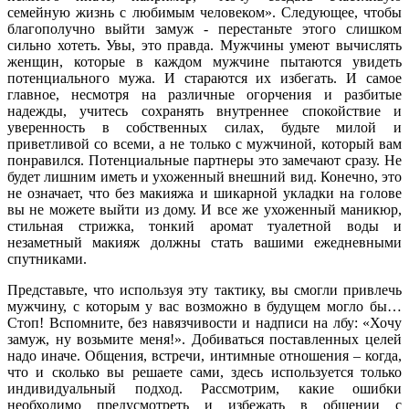
семейную жизнь с любимым человеком». Следующее, чтобы
благополучно выйти замуж - перестаньте этого слишком
сильно хотеть. Увы, это правда. Мужчины умеют вычислять
женщин, которые в каждом мужчине пытаются увидеть
потенциального мужа. И стараются их избегать. И самое
главное, несмотря на различные огорчения и разбитые
надежды, учитесь сохранять внутреннее спокойствие и
уверенность в собственных силах, будьте милой и
приветливой со всеми, а не только с мужчиной, который вам
понравился. Потенциальные партнеры это замечают сразу. Не
будет лишним иметь и ухоженный внешний вид. Конечно, это
не означает, что без макияжа и шикарной укладки на голове
вы не можете выйти из дому. И все же ухоженный маникюр,
стильная стрижка, тонкий аромат туалетной воды и
незаметный макияж должны стать вашими ежедневными
спутниками.
Представьте, что используя эту тактику, вы смогли привлечь
мужчину, с которым у вас возможно в будущем могло бы…
Стоп! Вспомните, без навязчивости и надписи на лбу: «Хочу
замуж, ну возьмите меня!». Добиваться поставленных целей
надо иначе. Общения, встречи, интимные отношения – когда,
что и сколько вы решаете сами, здесь используется только
индивидуальный подход. Рассмотрим, какие ошибки
необходимо предусмотреть и избежать в общении с