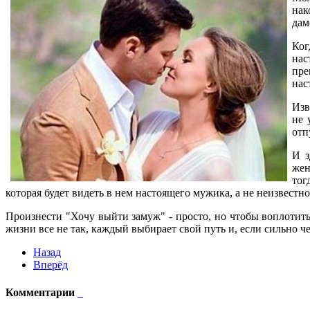
нак
дам
Ког
нас
пре
нас
Изв
не 
отп
И з
жен
тог
которая будет видеть в нем настоящего мужика, а не неизвестно
Произнести "Хочу выйти замуж" - просто, но чтобы воплотить
жизни все не так, каждый выбирает свой путь и, если сильно чег
Назад
Вперёд
Комментарии