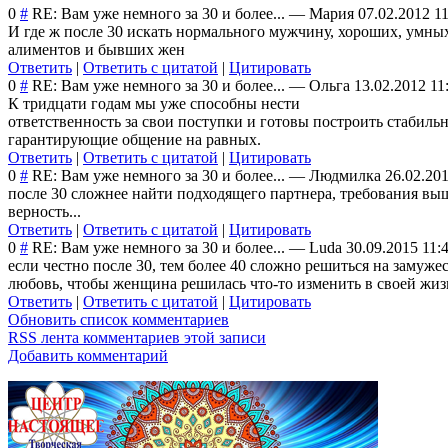
0
#
RE: Вам уже немного за 30 и более...
—
Мария
07.02.2012 1
И где ж после 30 искать нормального мужчину, хороших, умных
алиментов и бывших жен
Ответить
|
Ответить с цитатой
|
Цитировать
0
#
RE: Вам уже немного за 30 и более...
—
Ольга
13.02.2012 11
К тридцати годам мы уже способны нести
ответственность за свои поступки и готовы построить стабиль
гарантирующие общение на равных.
Ответить
|
Ответить с цитатой
|
Цитировать
0
#
RE: Вам уже немного за 30 и более...
—
Людмилка
26.02.201
после 30 сложнее найти подходящего партнера, требования выш
верность...
Ответить
|
Ответить с цитатой
|
Цитировать
0
#
RE: Вам уже немного за 30 и более...
—
Luda
30.09.2015 11:
если честно после 30, тем более 40 сложно решиться на замуже
любовь, чтобы женщина решилась что-то изменить в своей жиз
Ответить
|
Ответить с цитатой
|
Цитировать
Обновить список комментариев
RSS лента комментариев этой записи
Добавить комментарий