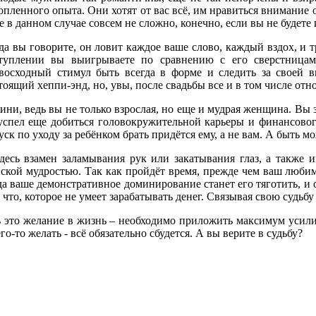
опленного опыта. Они хотят от вас всё, им нравиться внимание
е в данном случае совсем не сложно, конечно, если вы не будете
да вы говорите, он ловит каждое ваше слово, каждый вздох, и 
туплении вы выигрываете по сравнению с его сверстницами.
восходный стимул быть всегда в форме и следить за своей в
тоящий хеппи-энд, но, увы, после свадьбы все и в том числе от
ини, ведь вы не только взрослая, но еще и мудрая женщина. Вы 
успел еще добиться головокружительной карьеры и финансовог
уск по уходу за ребёнком брать придётся ему, а не вам. А быть м
десь взамен заламывания рук или закатывания глаз, а также 
ской мудростью. Так как пройдёт время, прежде чем ваш любим
да ваше демонстративное доминирование станет его тяготить, и о
 что, которое не умеет зарабатывать денег. Связывая свою судьб
 это желание в жизнь – необходимо приложить максимум усилий.
о-то желать - всё обязательно сбудется. А вы верите в судьбу?