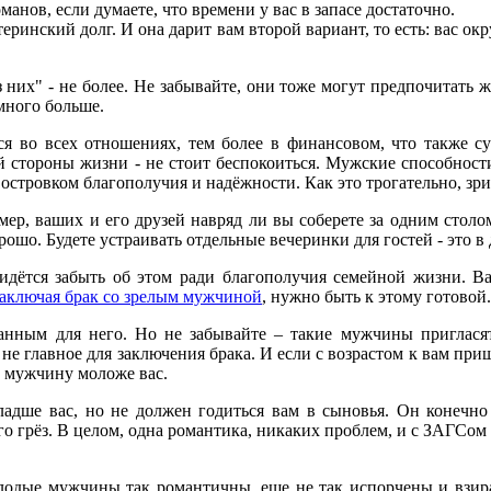
нов, если думаете, что времени у вас в запасе достаточно.
еринский долг. И она дарит вам второй вариант, то есть: вас о
из них" - не более. Не забывайте, они тоже могут предпочитать
много больше.
 во всех отношениях, тем более в финансовом, что также су
 стороны жизни - не стоит беспокоиться. Мужские способности з
стровком благополучия и надёжности. Как это трогательно, зрит
имер, ваших и его друзей навряд ли вы соберете за одним стол
рошо. Будете устраивать отдельные вечеринки для гостей - это в 
идётся забыть об этом ради благополучия семейной жизни. 
заключая брак со зрелым мужчиной
, нужно быть к этому готовой.
ным для него. Но не забывайте – такие мужчины приглася
 не главное для заключения брака. И если с возрастом к вам приш
за мужчину моложе вас.
ладше вас, но не должен годиться вам в сыновья. Он конечно 
 грёз. В целом, одна романтика, никаких проблем, и с ЗАГСом т
одые мужчины так романтичны, еще не так испорчены и взира