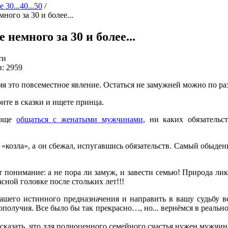
 30...40...50
/
ного за 30 и более...
 немного за 30 и более...
ти
: 2959
емя это повсеместное явление. Остаться не замужней можно по р
ите в сказки и ищете принца.
роще
общаться с женатыми мужчинами
, ни каких обязательс
«козла», а он сбежал, испугавшись обязательств. Самый обыде
 понимание: а не пора ли замуж, и завести семью! Природа лик
сной головке после стольких лет!!!
вашего истинного предназначения и направить в вашу судьбу в
получия. Все было бы так прекрасно…, но... вернёмся в реально
казать, что для полноценного семейного счастья нужен мужчин