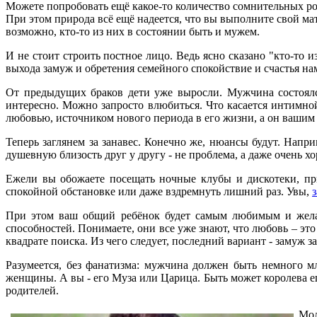
Можете попробовать ещё какое-то количество сомнительных рома
При этом природа всё ещё надеется, что вы выполните свой мат
возможно, кто-то из них в состоянии быть и мужем.
И не стоит строить постное лицо. Ведь ясно сказано "кто-то 
выхода замуж и обретения семейного спокойствие и счастья на
От предыдущих браков дети уже выросли. Мужчина состоялся
интересно. Можно запросто влюбиться. Что касается интимной
любовью, источником нового периода в его жизни, а он вашим о
Теперь заглянем за занавес. Конечно же, нюансы будут. Напр
душевную близость друг у другу - не проблема, а даже очень хо
Ежели вы обожаете посещать ночные клубы и дискотеки, пр
спокойной обстановке или даже вздремнуть лишний раз. Увы,
При этом ваш общий ребёнок будет самым любимым и желан
способностей. Понимаете, они все уже знают, что любовь – это
квадрате поиска. Из чего следует, последний вариант - замуж 
Разумеется, без фанатизма: мужчина должен быть немного м
женщины. А вы - его Муза или Царица. Быть может королева его
родителей.
Мол