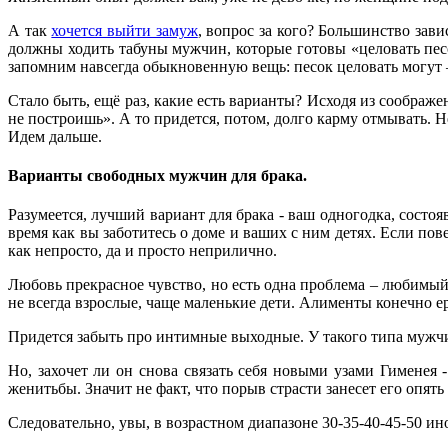
А так
хочется выйти замуж
, вопрос за кого? Большинство зави
должны ходить табуны мужчин, которые готовы «целовать песо
запомним навсегда обыкновенную вещь: песок целовать могут –
Стало быть, ещё раз, какие есть варианты? Исходя из соображ
не построишь». А то придется, потом, долго карму отмывать. Не
Идем дальше.
Варианты свободных мужчин для брака.
Разумеется, лучший вариант для брака - ваш одногодка, состо
время как вы заботитесь о доме и ваших с ним детях. Если пове
как непросто, да и просто неприлично.
Любовь прекрасное чувство, но есть одна проблема – любимый 
не всегда взрослые, чаще маленькие дети. Алименты конечно ер
Придется забыть про интимные выходные. У такого типа мужчин 
Но, захочет ли он снова связать себя новыми узами Гименея 
женитьбы. Значит не факт, что порыв страсти занесет его опять
Следовательно, увы, в возрастном диапазоне 30-35-40-45-50 ин