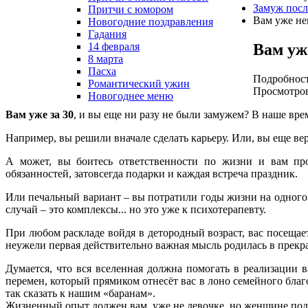
Замуж после
Притчи с юмором
Вам уже нем
Новогодние поздравления
Гадания
Вам уже
14 февраля
8 марта
Пасха
Подробнос
Романтический ужин
Просмотров
Новогоднее меню
Вам уже за 30
, и вы еще ни разу не были замужем? В наше вр
Например, вы решили вначале сделать карьеру. Или, вы еще вер
А может, вы боитесь ответственности по жизни и вам п
обязанностей, затовсегда подарки и каждая встреча праздник.
Или печальный вариант – вы потратили годы жизни на одного 
случай – это комплексы... но это уже к психотерапевту.
При любом раскладе войдя в детородный возраст, вас посещает
неужели первая действительно важная мысль родилась в прекра
Думается, что вся вселенная должна помогать в реализации 
перемен, который прямиком отнесёт вас в лоно семейного благо
так сказать к нашим «баранам».
Жизненный опыт должен вам, уже не девочке, но женщине подс