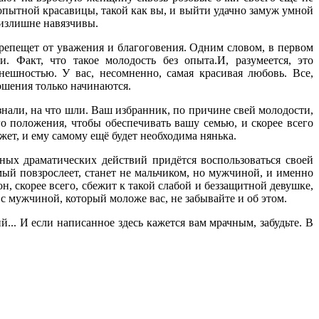
 опытной красавицы, такой как вы, и выйти удачно замуж умной
 излишне навязчивы.
трепещет от уважения и благоговения. Одним словом, в первом
 Факт, что такое молодость без опыта.И, разумеется, это
нешностью. У вас, несомненно, самая красивая любовь. Все,
ношения только начинаются.
знали, на что шли. Ваш избранник, по причине свей молодости,
о положения, чтобы обеспечивать вашу семью, и скорее всего
ожет, и ему самому ещё будет необходима нянька.
иных драматических действий придётся воспользоваться своей
ый повзрослеет, станет не мальчиком, но мужчиной, и именно
н, скорее всего, сбежит к такой слабой и беззащитной девушке,
у с мужчиной, который моложе вас, не забывайте и об этом.
.. И если написанное здесь кажется вам мрачным, забудьте. В