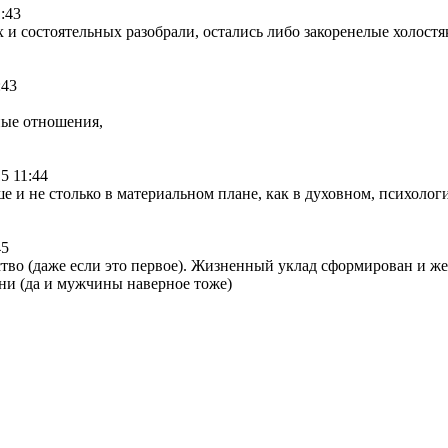
1:43
 и состоятельных разобрали, остались либо закоренелые холостя
:43
ные отношения,
5 11:44
е и не столько в материальном плане, как в духовном, психолог
45
ство (даже если это первое). Жизненный уклад сформирован и же
ни (да и мужчины наверное тоже)