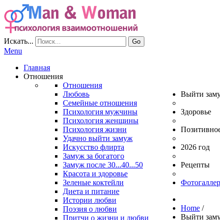
Искать...
Go
Menu
Главная
Отношения
Отношения
Любовь
Выйти зам
Семейные отношения
Психология мужчины
Здоровье
Психология женщины
Психология жизни
Позитивно
Удачно выйти замуж
Искусство флирта
2026 год
Замуж за богатого
Замуж после 30...40...50
Рецепты
Красота и здоровье
Зеленые коктейли
Фотогаллер
Диета и питание
Истории любви
Home
/
Поэзия о любви
Выйти зам
Притчи о жизни и любви