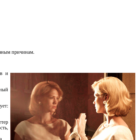
азным причинам.
тв и
нный
ует:
етер
сть,
а.