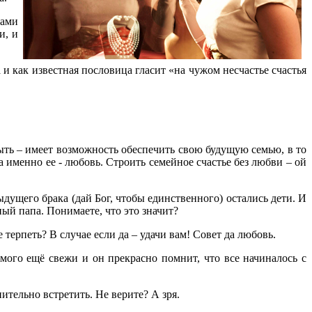
вами
и, и
и как известная пословица гласит «на чужом несчастье счастья
быть – имеет возможность обеспечить свою будущую семью, в то
да именно ее - любовь. Строить семейное счастье без любви – ой
дущего брака (дай Бог, чтобы единственного) остались дети. И
ый папа. Понимаете, что это значит?
терпеть? В случае если да – удачи вам! Совет да любовь.
имого ещё свежи и он прекрасно помнит, что все начиналось с
ительно встретить. Не верите? А зря.