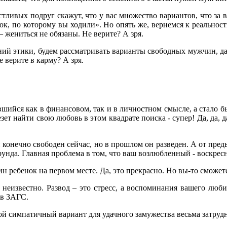
стливых подруг скажут, что у вас множество вариантов, что за 
к, по которому вы ходили». Но опять же, вернемся к реальност
 жениться не обязаны. Не верите? А зря.
ений этики, будем рассматривать варианты свободных мужчин, да 
 верите в карму? А зря.
явшийся как в финансовом, так и в личностном смысле, а стало 
зет найти свою любовь в этом квадрате поиска - супер! Да, да, 
конечно свободен сейчас, но в прошлом он разведен. А от преды
унда. Главная проблема в том, что ваш возлюбленный - воскресн
ребенок на первом месте. Да, это прекрасно. Но вы-то сможете 
- неизвестно. Развод – это стресс, а воспоминания вашего люб
 в ЗАГС.
ой симпатичный вариант для удачного замужества весьма затрудн