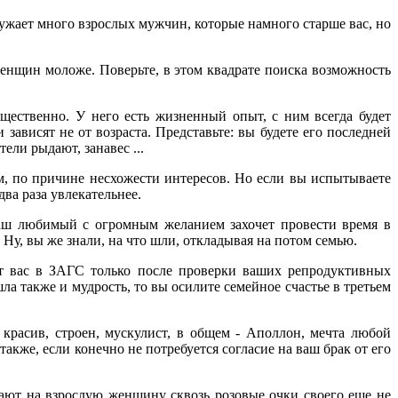
кружает много взрослых мужчин, которые намного старше вас, но
 женщин моложе. Поверьте, в этом квадрате поиска возможность
щественно. У него есть жизненный опыт, с ним всегда будет
ависят не от возраста. Представьте: вы будете его последней
ели рыдают, занавес ...
ом, по причине несхожести интересов. Но если вы испытываете
два раза увлекательнее.
Ваш любимый с огромным желанием захочет провести время в
 Ну, вы же знали, на что шли, откладывая на потом семью.
т вас в ЗАГС только после проверки ваших репродуктивных
ла также и мудрость, то вы осилите семейное счастье в третьем
красив, строен, мускулист, в общем - Аполлон, мечта любой
акже, если конечно не потребуется согласие на ваш брак от его
ют на взрослую женщину сквозь розовые очки своего еще не