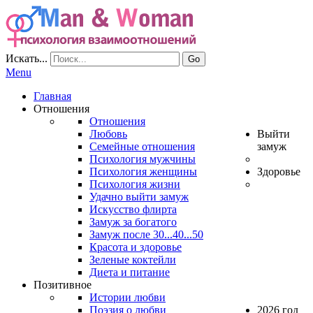
Искать...
Go
Menu
Главная
Отношения
Отношения
Любовь
Выйти
Семейные отношения
замуж
Психология мужчины
Психология женщины
Здоровье
Психология жизни
Удачно выйти замуж
Искусство флирта
Замуж за богатого
Замуж после 30...40...50
Красота и здоровье
Зеленые коктейли
Диета и питание
Позитивное
Истории любви
Поэзия о любви
2026 год