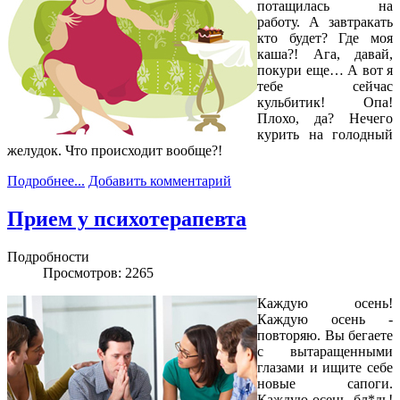
потащилась на
работу. А завтракать
кто будет? Где моя
каша?! Ага, давай,
покури еще… А вот я
тебе сейчас
кульбитик! Опа!
Плохо, да? Нечего
курить на голодный
желудок. Что происходит вообще?!
Подробнее...
Добавить комментарий
Прием у психотерапевта
Подробности
Просмотров: 2265
Каждую осень!
Каждую осень -
повторяю. Вы бегаете
с вытаращенными
глазами и ищите себе
новые сапоги.
Каждую осень, бл*дь!