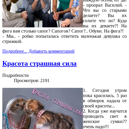
- проорал Василий. -
Что вы со старыми
делаете? Вы их
солите что ли? Куда
вы их деваете?! На
фига вам столько сапог? Сапогов? Сапог?.. Обуви. На фига?!
- Мы.. - робко попыталась ответить маленькая девушка со
стрижкой.
Подробнее...
Добавить комментарий
Красота страшная сила
Подробности
Просмотров: 2191
1. Сегодня утром
пока красилась, 5 раз
в обморок падала от
своей красоты...
2. Когда уже научатся
проводить свет в
женские сумки??
очень надо!!!