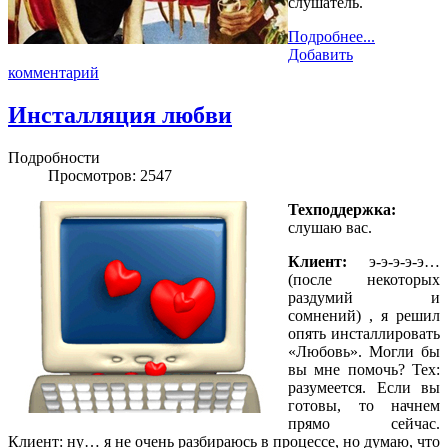
слушатель.
Подробнее...
Добавить
комментарий
Инсталляция любви
Подробности
Просмотров: 2547
Техподдержка:
слушаю вас.
Клиент:
э-э-э-э-э…
(после некоторых
раздумий и
сомнений) , я решил
опять инсталлировать
«Любовь». Могли бы
вы мне помочь? Тех:
разумеется. Если вы
готовы, то начнем
прямо сейчас.
Клиент: ну… я не очень разбираюсь в процессе, но думаю, что