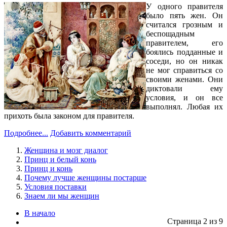
У одного правителя
было пять жен. Он
считался грозным и
беспощадным
правителем, его
боялись подданные и
соседи, но он никак
не мог справиться со
своими женами. Они
диктовали ему
условия, и он все
выполнял. Любая их
прихоть была законом для правителя.
Подробнее...
Добавить комментарий
Женщина и мозг диалог
Принц и белый конь
Принц и конь
Почему лучше женщины постарше
Условия поставки
Знаем ли мы женщин
В начало
Страница 2 из 9