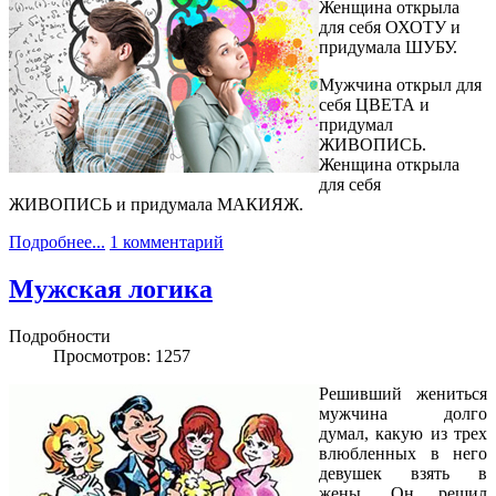
Женщина открыла
для себя ОХОТУ и
придумала ШУБУ.
Мужчина открыл для
себя ЦВЕТА и
придумал
ЖИВОПИСЬ.
Женщина открыла
для себя
ЖИВОПИСЬ и придумала МАКИЯЖ.
Подробнее...
1 комментарий
Мужская логика
Подробности
Просмотров: 1257
Решивший жениться
мужчина долго
думал, какую из трех
влюбленных в него
девушек взять в
жены. Он решил