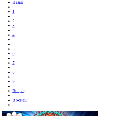
Назад
1
2
3
4
...
6
7
8
9
Вперёд
В конец