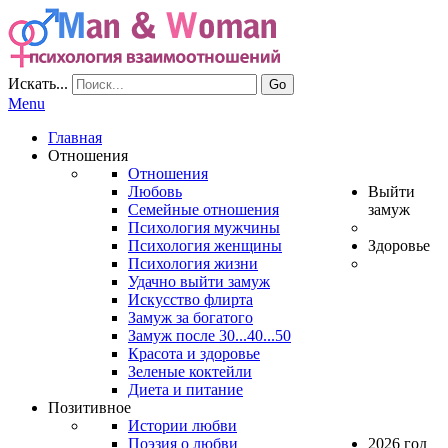
Искать...
Go
Menu
Главная
Отношения
Отношения
Любовь
Выйти
Семейные отношения
замуж
Психология мужчины
Психология женщины
Здоровье
Психология жизни
Удачно выйти замуж
Искусство флирта
Замуж за богатого
Замуж после 30...40...50
Красота и здоровье
Зеленые коктейли
Диета и питание
Позитивное
Истории любви
Поэзия о любви
2026 год