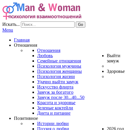
Искать...
Go
Menu
Главная
Отношения
Отношения
Любовь
Выйти
Семейные отношения
замуж
Психология мужчины
Психология женщины
Здоровье
Психология жизни
Удачно выйти замуж
Искусство флирта
Замуж за богатого
Замуж после 30...40...50
Красота и здоровье
Зеленые коктейли
Диета и питание
Позитивное
Истории любви
Поэзия о любви
2026 год