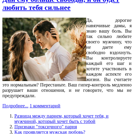
любить тебя сильнее
Да, дорогие
навязчивые дамы, я
знаю вашу боль. Вы
так сильно любите
своего мужчину, что
не даете ему
свободно вздохнуть.
Вы контролируете
каждый его шаг и
хотите участвовать в
каждом аспекте его
жизни. Вы считаете
это нормальным? Перестаньте. Ваш гипер-контроль медленно
разрушает ваши отношения, и не говорите, что мы не
предупреждали.
Подробнее...
1 комментарий
Разница между парнем, который хочет тебя, и
мужчиной, который хочет быть с тобой
Признаки "токсичного" парня
Как проявляется мужская любовь?