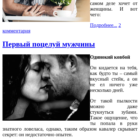
самом деле хочет от
женщины. И вот
чего:
Подробнее...
2
комментария
Первый поцелуй мужчины
Одинокий ковбой
Он кидается на тебя,
как будто ты – самый
вкусный стейк, а он
не ел ничего уже
несколько дней.
От такой пылкости
можно даже
стукнуться зубами.
Такое ощущение, что
ты попала в руки
знатного ловеласа, однако, таким образом кавалер скрывает
секрет: он недостаточно опытен.