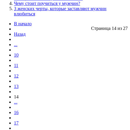
Чему стоит поучиться у мужчин?
3 женских черты, которые заставляют мужчин
влюбиться
В начало
Страница 14 из 27
Назад
...
10
11
12
13
14
...
16
17