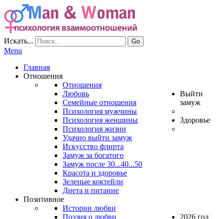
Искать...
Go
Menu
Главная
Отношения
Отношения
Любовь
Выйти
Семейные отношения
замуж
Психология мужчины
Психология женщины
Здоровье
Психология жизни
Удачно выйти замуж
Искусство флирта
Замуж за богатого
Замуж после 30...40...50
Красота и здоровье
Зеленые коктейли
Диета и питание
Позитивное
Истории любви
Поэзия о любви
2026 год