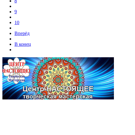
8
9
10
Вперёд
В конец