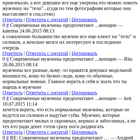
привлекали, а вот девушки все еще уверены,что можно ловить
мужчину на "тело"...(судя по тем фотографиям которые они
выставляют в соц.сетях)
Ответить
|
Ответить с цитатой
|
Цитировать
0
#
Современные мужчины предпочитают ...женщин
—
katerina
24.06.2015 08:13
к сожалению большинство мужчин все еще клюет на "тело" и
силикон, а женские мозги их интересуют в последнюю
очередь
Ответить
|
Ответить с цитатой
|
Цитировать
0
#
Современные мужчины предпочитают ...женщин
—
Rita
26.06.2015 08:14
мужчины все разные, кому -то нравятся девушки модельной
внешности, кому-то бизнес-леди, кому-то обычные,
нормальные земные. Главное верить в себя и знать что ты
ищешь в мужчине
Ответить
|
Ответить с цитатой
|
Цитировать
0
#
Современные мужчины предпочитают ...женщин
—
keti
10.07.2015 11:14
хочется верить, что есть нормальные мужчины, которые не
ведутся на силикон и надутые губы. Мужчин, которые
предпочитают милых и скромных, верных и заботливых, а не
тех кто ради денег готов сразу ноги раздвигать
Ответить
|
Ответить с цитатой
|
Цитировать
0
#
RE: Современные мужчины предпочитают …
—
Андрей