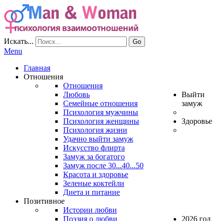
Искать...
Go
Menu
Главная
Отношения
Отношения
Любовь
Выйти
Семейные отношения
замуж
Психология мужчины
Психология женщины
Здоровье
Психология жизни
Удачно выйти замуж
Искусство флирта
Замуж за богатого
Замуж после 30...40...50
Красота и здоровье
Зеленые коктейли
Диета и питание
Позитивное
Истории любви
Поэзия о любви
2026 год