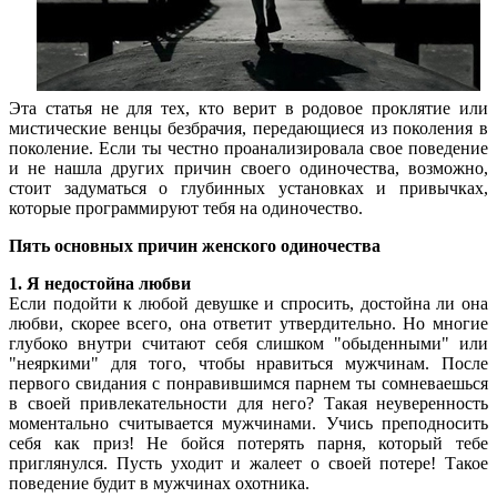
Эта статья не для тех, кто верит в родовое проклятие или
мистические венцы безбрачия, передающиеся из поколения в
поколение. Если ты честно проанализировала свое поведение
и не нашла других причин своего одиночества, возможно,
стоит задуматься о глубинных установках и привычках,
которые программируют тебя на одиночество.
Пять основных причин женского одиночества
1. Я недостойна любви
Если подойти к любой девушке и спросить, достойна ли она
любви, скорее всего, она ответит утвердительно. Но многие
глубоко внутри считают себя слишком "обыденными" или
"неяркими" для того, чтобы нравиться мужчинам. После
первого свидания с понравившимся парнем ты сомневаешься
в своей привлекательности для него? Такая неуверенность
моментально считывается мужчинами. Учись преподносить
себя как приз! Не бойся потерять парня, который тебе
приглянулся. Пусть уходит и жалеет о своей потере! Такое
поведение будит в мужчинах охотника.