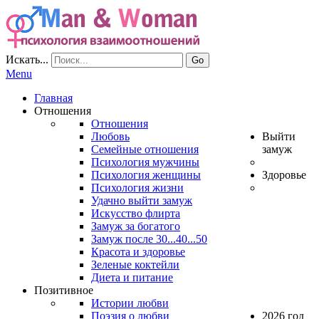
Искать...
Go
Menu
Главная
Отношения
Отношения
Любовь
Выйти
Семейные отношения
замуж
Психология мужчины
Психология женщины
Здоровье
Психология жизни
Удачно выйти замуж
Искусство флирта
Замуж за богатого
Замуж после 30...40...50
Красота и здоровье
Зеленые коктейли
Диета и питание
Позитивное
Истории любви
Поэзия о любви
2026 год