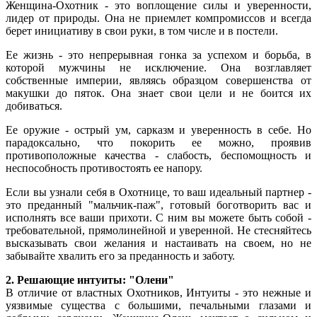
Женщина-Охотник - это воплощение силы и уверенности,
лидер от природы. Она не приемлет компромиссов и всегда
берет инициативу в свои руки, в том числе и в постели.
Ее жизнь - это непрерывная гонка за успехом и борьба, в
которой мужчины не исключение. Она возглавляет
собственные империи, являясь образцом совершенства от
макушки до пяток. Она знает свои цели и не боится их
добиваться.
Ее оружие - острый ум, сарказм и уверенность в себе. Но
парадоксально, что покорить ее можно, проявив
противоположные качества - слабость, беспомощность и
неспособность противостоять ее напору.
Если вы узнали себя в Охотнице, то ваш идеальный партнер -
это преданный "мальчик-паж", готовый боготворить вас и
исполнять все ваши прихоти. С ним вы можете быть собой -
требовательной, прямолинейной и уверенной. Не стесняйтесь
высказывать свои желания и настаивать на своем, но не
забывайте хвалить его за преданность и заботу.
2. Решающие интуиты: "Олени"
В отличие от властных Охотников, Интуиты - это нежные и
уязвимые существа с большими, печальными глазами и