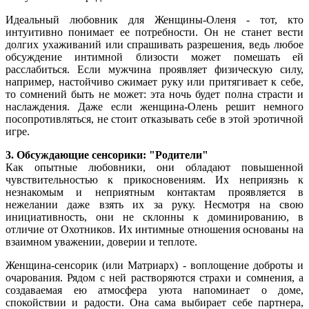
Идеальный любовник для Женщины-Оленя - тот, кто
интуитивно понимает ее потребности. Он не станет вести
долгих ухаживаний или спрашивать разрешения, ведь любое
обсуждение интимной близости может помешать ей
расслабиться. Если мужчина проявляет физическую силу,
например, настойчиво сжимает руку или притягивает к себе,
то сомнений быть не может: эта ночь будет полна страсти и
наслаждения. Даже если женщина-Олень решит немного
посопротивляться, не стоит отказывать себе в этой эротичной
игре.
3. Обсуждающие сенсорики: "Родители"
Как опытные любовники, они обладают повышенной
чувствительностью к прикосновениям. Их неприязнь к
незнакомым и неприятным контактам проявляется в
нежелании даже взять их за руку. Несмотря на свою
инициативность, они не склонны к доминированию, в
отличие от Охотников. Их интимные отношения основаны на
взаимном уважении, доверии и теплоте.
Женщина-сенсорик (или Матриарх) - воплощение доброты и
очарования. Рядом с ней растворяются страхи и сомнения, а
создаваемая ею атмосфера уюта напоминает о доме,
спокойствии и радости. Она сама выбирает себе партнера,