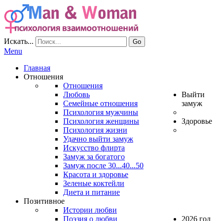
Искать...
Go
Menu
Главная
Отношения
Отношения
Любовь
Выйти
Семейные отношения
замуж
Психология мужчины
Психология женщины
Здоровье
Психология жизни
Удачно выйти замуж
Искусство флирта
Замуж за богатого
Замуж после 30...40...50
Красота и здоровье
Зеленые коктейли
Диета и питание
Позитивное
Истории любви
Поэзия о любви
2026 год