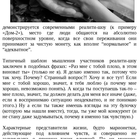
демонстрируется современными реалити-шоу (к примеру
«Дом-2»), место где люди общаются на абсолютно
поверхностном уровне, когда все свои переживания они
принимают за чистую монету, как вполне “нормальное” и
“адекватное”.
Типичный шаблон мышления участников реалити-шоу
заключен в подобных фразах: «Раз мне с тобой плохо, в этом
виноват ты» (только не я). Я делаю именно так, потому что
так хочу. Почему? Странный вопрос?! Хочу и все тут! Если
мне с тобой хорошо, значит, я тебя люблю (а почему мне
хорошо, невозможно понять). А когда ты поступаешь так-то –
мне плохо, значит, ты должен делать для меня все иначе (даже,
если я воспринимаю ситуацию неадекватно, и не понимаю
этого.) Ну а если ты также имеешь взгляды на эту булочку
(которую мы нашли вместе), тогда, ты уже мой конкурент (и
не стану даже задумываться, почему я именно так чувствую.)
Характерные представители жизни, будто марионетки,
действующие под влиянием чувств, и совершенно не
задумываясь о причине таких влияний. По их мнению,