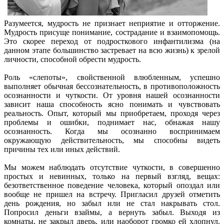
Разумеется, мудрость не признает неприятие и отторжение.
Мудрость присуще понимание, сострадание и взаимопомощь.
Это скорее переход от подросткового инфантилизма (на
данном этапе большинство застревает на всю жизнь) к зрелой
личности, способной обрести мудрость.
Роль «слепоты», свойственной влюбленным, успешно
выполняет обычная бессознательность, в противоположность
осознанности и чуткости. От уровня нашей осознанности
зависит наша способность ясно понимать и чувствовать
реальность. Опыт, который мы приобретаем, проходя через
проблемы и ошибки, поднимает нас, обнажая нашу
осознанность. Когда мы осознанно воспринимаем
окружающую действительность, мы способны видеть
причины тех или иных действий.
Мы можем наблюдать отсутствие чуткости, в совершенно
простых и невинных, только на первый взгляд, вещах:
безответственное поведение человека, который опоздал или
вообще не пришел на встречу. Пригласил друзей отметить
день рождения, но забыл или не стал накрывать стол.
Попросил деньги взаймы, а вернуть забыл. Выходя из
комнаты, не закрыл дверь, или наоборот громко ей хлопнул.