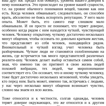
ваш друг вас предал или обманул, уровень вашего доверия к
нему понижается. Это происходит на уровне вашей сущности,
т.е. на уровне обычного понимания вещей, такими как они
есть. Когда человек обманывает, следовательно, он способен
врать, абсолютно не боясь испортить репутацию. У него мало
опыта. Может быть, его самого еще слишком мало
обманывали. И он просто не понимает, что теряет доверие,
особенно когда рядом с ним находится чуткий, чувствующий
человек. Человеку открытому, чуткому достаточно нескольких
минут общения, чтобы осознать по довольно кратким жестам,
что представляет из себя человек, находящийся рядом.
Внимательный и чуткий взгляд учит человека быть
разборчивым. Чуткие люди не становятся озлобленными на
жизнь, где встречается так много представителей различных
реалити-шоу. Человек делает выбор оставаться самим собой,
зная, что именно так он притянет в свою жизнь людей
похожей вибрации, тех людей, чье миропонимание
соответствует его. Он осознает, что и иному чуткому человеку,
тоже будет достаточно нескольких мгновений, чтобы увидеть,
кто перед ним. Быть может, именно так, встречаясь с людьми,
у нас через несколько минут общения возникает чувство,
словно мы знаем их всю жизнь.
Тоже относится и к честности, солгав однажды, человек
теряет доверие окружающих, это же относится и к другим