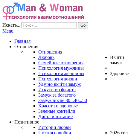
Искать...
Go
Menu
Главная
Отношения
Отношения
Любовь
Выйти
Семейные отношения
замуж
Психология мужчины
Психология женщины
Здоровье
Психология жизни
Удачно выйти замуж
Искусство флирта
Замуж за богатого
Замуж после 30...40...50
Красота и здоровье
Зеленые коктейли
Диета и питание
Позитивное
Истории любви
Поэзия о любви
2026 год