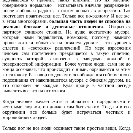
совершенно нормально - испытывать вначале раздражение,
после любовь и радость, а потом впадать в депрессию. Так
поступают практически все. Только все по-разному. И все же,
в этом многообразии,
большая часть людей не способна на
реально близкие и душевные отношения
. Открыться
партнеру слишком стыдно. На душе достаточно мусора,
который нами подавляется, возможно, поэтому, намного
проще жить и общаться на нижнем уровне – это уровень
сплетен и «светских» развлечений. По мере взросления
человек сам постепенно превращается в такую сплетню,
сущность которой заключена в заведомо ложной и
поверхностной информации. Более чуткие люди, сами не до
конца осознавая, что происходит с ними, обращаются за этим
к психологу. Разговор по душам и освобождения собственного
подсознания от накопившегося мусора с близким другом, на
это способен не каждый. Куда проще в частной беседе
вывалить все это на психолога.
Когда человек желает жить и общаться с порядочными и
честными людьми, он должен сам быть таким. Тогда и в его
окружении все больше будет встречаться честных и
миролюбивых людей.
Только вот не все люди осознают такие простые вещи. Когда