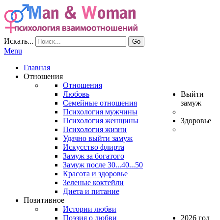
Искать...
Go
Menu
Главная
Отношения
Отношения
Любовь
Выйти
Семейные отношения
замуж
Психология мужчины
Психология женщины
Здоровье
Психология жизни
Удачно выйти замуж
Искусство флирта
Замуж за богатого
Замуж после 30...40...50
Красота и здоровье
Зеленые коктейли
Диета и питание
Позитивное
Истории любви
Поэзия о любви
2026 год