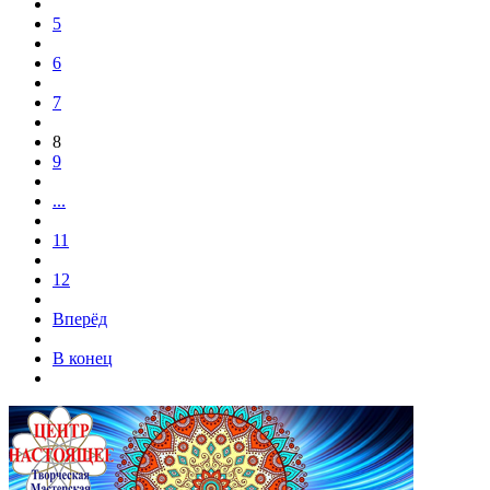
5
6
7
8
9
...
11
12
Вперёд
В конец