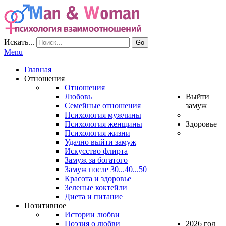
Искать...
Go
Menu
Главная
Отношения
Отношения
Любовь
Выйти
Семейные отношения
замуж
Психология мужчины
Психология женщины
Здоровье
Психология жизни
Удачно выйти замуж
Искусство флирта
Замуж за богатого
Замуж после 30...40...50
Красота и здоровье
Зеленые коктейли
Диета и питание
Позитивное
Истории любви
Поэзия о любви
2026 год