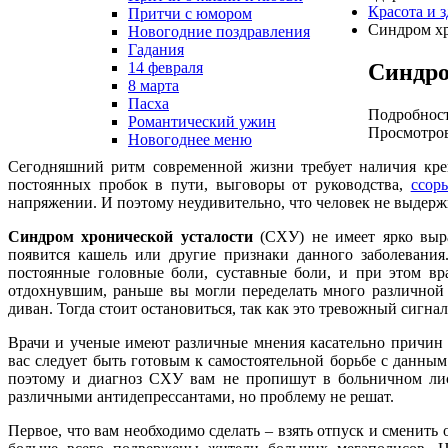
Красота и 
Притчи с юмором
Синдром хр
Новогодние поздравления
Гадания
Синдро
14 февраля
8 марта
Пасха
Подробнос
Романтический ужин
Просмотров
Новогоднее меню
Сегодняшний ритм современной жизни требует наличия креп
постоянных пробок в пути, выговоры от руководства,
ссор
напряжении. И поэтому неудивительно, что человек не выдержи
Синдром хронической усталости
(СХУ) не имеет ярко выра
появится кашель или другие признаки данного заболевания
постоянные головные боли, суставные боли, и при этом вр
отдохнувшим, раньше вы могли переделать много различной р
диван. Тогда стоит остановиться, так как это тревожный сигна
Врачи и ученые имеют различные мнения касательно причин в
вас следует быть готовым к самостоятельной борьбе с данным 
поэтому и диагноз СХУ вам не пропишут в больничном лист
различными антидепрессантами, но проблему не решат.
Первое, что вам необходимо сделать – взять отпуск и сменить 