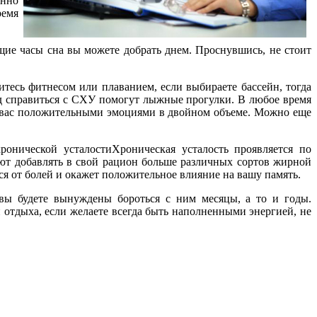
янно
ремя
ющие часы сна вы можете добрать днем. Проснувшись, не стоит
итесь фитнесом или плаванием, если выбираете бассейн, тогда
од справиться с СХУ помогут лыжные прогулки. В любое время
вас положительными эмоциями в двойном объеме. Можно еще
онической усталостиХроническая усталость проявляется по
уют добавлять в свой рацион больше различных сортов жирной
ься от болей и окажет положительное влияние на вашу память.
 вы будете вынуждены бороться с ним месяцы, а то и годы.
 отдыха, если желаете всегда быть наполненными энергией, не