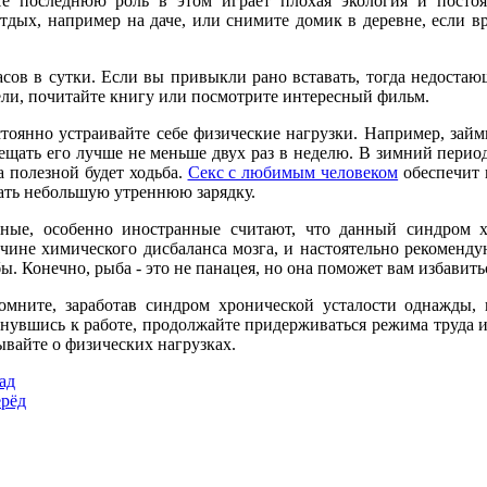
е последнюю роль в этом играет плохая экология и посто
дых, например на даче, или снимите домик в деревне, если в
асов в сутки. Если вы привыкли рано вставать, тогда недоста
тели, почитайте книгу или посмотрите интересный фильм.
тоянно устраивайте себе физические нагрузки. Например, займ
ещать его лучше не меньше двух раз в неделю. В зимний пери
а полезной будет ходьба.
Секс с любимым человеком
обеспечит 
ать небольшую утреннюю зарядку.
ные, особенно иностранные считают, что данный синдром хр
чине химического дисбаланса мозга, и настоятельно рекоменд
ы. Конечно, рыба - это не панацея, но она поможет вам избавит
омните, заработав синдром хронической усталости однажды,
нувшись к работе, продолжайте придерживаться режима труда и
ывайте о физических нагрузках.
ад
рёд