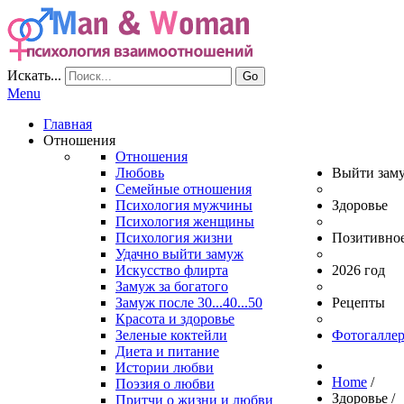
Искать...
Go
Menu
Главная
Отношения
Отношения
Любовь
Выйти зам
Семейные отношения
Психология мужчины
Здоровье
Психология женщины
Психология жизни
Позитивно
Удачно выйти замуж
Искусство флирта
2026 год
Замуж за богатого
Замуж после 30...40...50
Рецепты
Красота и здоровье
Зеленые коктейли
Фотогаллер
Диета и питание
Истории любви
Home
/
Поэзия о любви
Здоровье
/
Притчи о жизни и любви