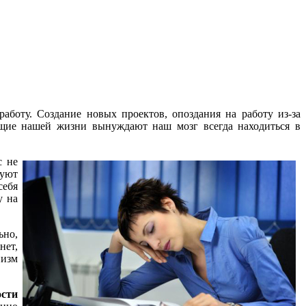
боту. Создание новых проектов, опоздания на работу из-за
ющие нашей жизни вынуждают наш мозг всегда находиться в
с не
дуют
себя
у на
ьно,
нет,
низм
ости