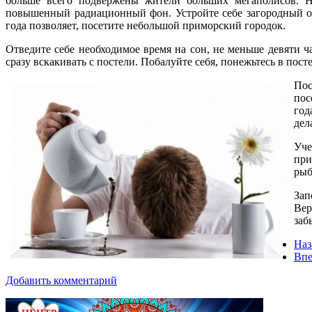
больше всего подвержены жители больших мегаполисов. Н
повышенный радиационный фон. Устройте себе загородный от
года позволяет, посетите небольшой приморский городок.
Отведите себе необходимое время на сон, не меньше девяти ч
сразу вскакивать с постели. Побалуйте себя, понежьтесь в пос
Пос
пос
год
дел
Уче
при
рыб
Зап
Вер
заб
Наз
Впе
Добавить комментарий