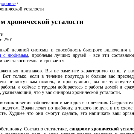
здоровье
/
онической усталости
м хронической усталости
ти
: 2501
кой нервной системы и способность быстрого включения в ра
ы с любимым
, проблемы лучших друзей – все эти составля
вает такого темпа и срывается.
женных признаков. Вы не заметите характерную сыпь, у ва
. Вот только, если в течение полугода и больше вас пресле
ачи не могут вам помочь, и проснувшись, вы не чувствуете 
аботы, а сейчас с трудом добираетесь с работы домой и сраз
л, указывающий, что у вас синдром хронической усталости.
озникновения заболевания и методов его лечения. Следовател
недугом. Врачи лечат по шаблону, а такого не дуга в их схеме 
е. Худшее что они смогут сделать, это напичкать ваш орга
обстановку. Согласно статистике,
синдрому хронической устал