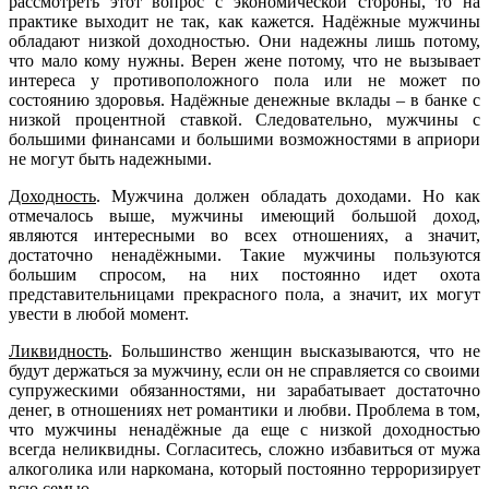
рассмотреть этот вопрос с экономической стороны, то на
практике выходит не так, как кажется. Надёжные мужчины
обладают низкой доходностью. Они надежны лишь потому,
что мало кому нужны. Верен жене потому, что не вызывает
интереса у противоположного пола или не может по
состоянию здоровья. Надёжные денежные вклады – в банке с
низкой процентной ставкой. Следовательно, мужчины с
большими финансами и большими возможностями в априори
не могут быть надежными.
Доходность
. Мужчина должен обладать доходами. Но как
отмечалось выше, мужчины имеющий большой доход,
являются интересными во всех отношениях, а значит,
достаточно ненадёжными. Такие мужчины пользуются
большим спросом, на них постоянно идет охота
представительницами прекрасного пола, а значит, их могут
увести в любой момент.
Ликвидность
. Большинство женщин высказываются, что не
будут держаться за мужчину, если он не справляется со своими
супружескими обязанностями, ни зарабатывает достаточно
денег, в отношениях нет романтики и любви. Проблема в том,
что мужчины ненадёжные да еще с низкой доходностью
всегда неликвидны. Согласитесь, сложно избавиться от мужа
алкоголика или наркомана, который постоянно терроризирует
всю семью.