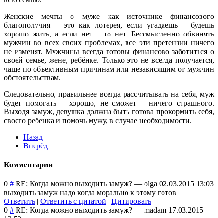
Женские мечты о муже как источнике финансового
благополучия – это как лотерея, если угадаешь – будешь
хорошо жить, а если нет – то нет. Бессмысленно обвинять
мужчин во всех своих проблемах, все эти претензии ничего
не изменят. Мужчины всегда готовы финансово заботиться о
своей семье, жене, ребёнке. Только это не всегда получается,
чаще по объективным причинам или независящим от мужчин
обстоятельствам.
Следовательно, правильнее всегда рассчитывать на себя, муж
будет помогать – хорошо, не сможет – ничего страшного.
Выходя замуж, девушка должна быть готова прокормить себя,
своего ребенка и помочь мужу, в случае необходимости.
Назад
Вперёд
Комментарии
0
#
RE: Когда можно выходить замуж?
—
olga
02.03.2015 13:03
выходить замуж надо когда морально к этому готов
Ответить
|
Ответить с цитатой
|
Цитировать
0
#
RE: Когда можно выходить замуж?
—
madam
17.03.2015