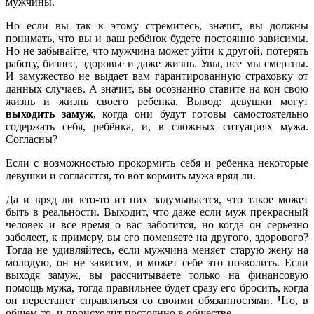
мужчины.
Но если вы так к этому стремитесь, значит, вы должны
понимать, что вы и ваш ребёнок будете постоянно зависимы.
Но не забывайте, что мужчина может уйти к другой, потерять
работу, бизнес, здоровье и даже жизнь. Увы, все мы смертны.
И замужество не выдает вам гарантированную страховку от
данных случаев. А значит, вы осознанно ставите на кон свою
жизнь и жизнь своего ребенка. Вывод: девушки могут
выходить замуж
, когда они будут готовы самостоятельно
содержать себя, ребёнка, и, в сложных ситуациях мужа.
Согласны?
Если с возможностью прокормить себя и ребенка некоторые
девушки и согласятся, то вот кормить мужа вряд ли.
Да и вряд ли кто-то из них задумывается, что такое может
быть в реальности. Выходит, что даже если муж прекрасный
человек и все время о вас заботится, но когда он серьезно
заболеет, к примеру, вы его поменяете на другого, здорового?
Тогда не удивляйтесь, если мужчина меняет старую жену на
молодую, он не зависим, и может себе это позволить. Если
выходя замуж, вы рассчитываете только на финансовую
помощь мужа, тогда правильнее будет сразу его бросить, когда
он перестанет справляться со своими обязанностями. Что, в
общем-то, и происходит постоянно в обществе.