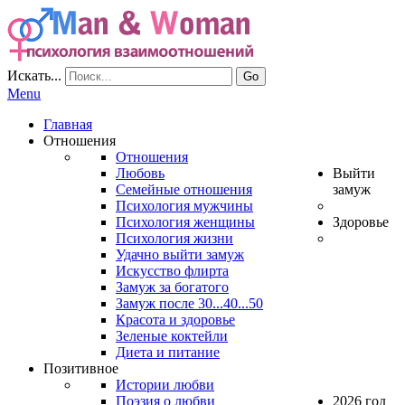
Искать...
Go
Menu
Главная
Отношения
Отношения
Любовь
Выйти
Семейные отношения
замуж
Психология мужчины
Психология женщины
Здоровье
Психология жизни
Удачно выйти замуж
Искусство флирта
Замуж за богатого
Замуж после 30...40...50
Красота и здоровье
Зеленые коктейли
Диета и питание
Позитивное
Истории любви
Поэзия о любви
2026 год