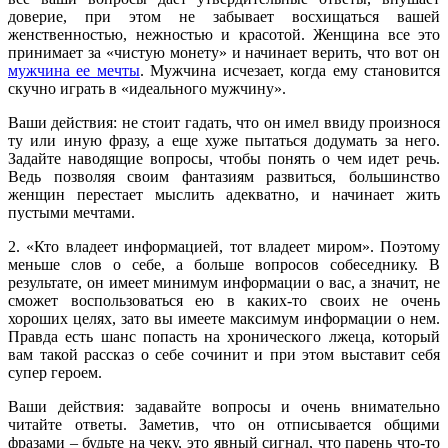
доверие, при этом не забывает восхищаться вашей
женственностью, нежностью и красотой. Женщина все это
принимает за «чистую монету» и начинает верить, что вот он
мужчина ее мечты
. Мужчина исчезает, когда ему становится
скучно играть в «идеального мужчину».
Ваши действия: не стоит гадать, что он имел ввиду произнося
ту или иную фразу, а еще хуже пытаться додумать за него.
Задайте наводящие вопросы, чтобы понять о чем идет речь.
Ведь позволяя своим фантазиям развиться, большинство
женщин перестает мыслить адекватно, и начинает жить
пустыми мечтами.
2. «Кто владеет информацией, тот владеет миром». Поэтому
меньше слов о себе, а больше вопросов собеседнику. В
результате, он имеет минимум информации о вас, а значит, не
сможет воспользоваться ею в каких-то своих не очень
хороших целях, зато вы имеете максимум информации о нем.
Правда есть шанс попасть на хронического лжеца, который
вам такой рассказ о себе сочинит и при этом выставит себя
супер героем.
Ваши действия: задавайте вопросы и очень внимательно
читайте ответы. Заметив, что он отписывается общими
фразами – будьте на чеку, это явный сигнал, что парень что-то