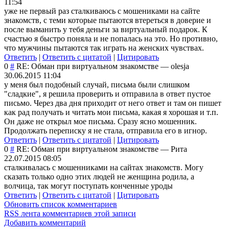
11:54
уже не первый раз сталкиваюсь с мошениками на сайте
знакомств, с теми которые пытаются втереться в доверие и
после выманить у тебя деньги за виртуальный подарок. К
счастью я быстро поняла и не попалась на это. Но противно,
что мужчины пытаются так играть на женских чувствах.
Ответить
|
Ответить с цитатой
|
Цитировать
0
#
RE: Обман при виртуальном знакомстве
—
olesja
30.06.2015 11:04
у меня был подобный случай, письма были слишком
"сладкие", я решила проверить и отправила в ответ пустое
письмо. Через два дня приходит от него ответ и там он пишет
как рад получать и читать мои письма, какая я хорошая и т.п.
Он даже не открыл мое письма. Сразу ясно мошенник.
Продолжать переписку я не стала, отправила его в игнор.
Ответить
|
Ответить с цитатой
|
Цитировать
0
#
RE: Обман при виртуальном знакомстве
—
Рита
22.07.2015 08:05
сталкивалась с мошенниками на сайтах знакомств. Могу
сказать только одно этих людей не женщина родила, а
волчица, так могут поступать конченные уроды
Ответить
|
Ответить с цитатой
|
Цитировать
Обновить список комментариев
RSS лента комментариев этой записи
Добавить комментарий