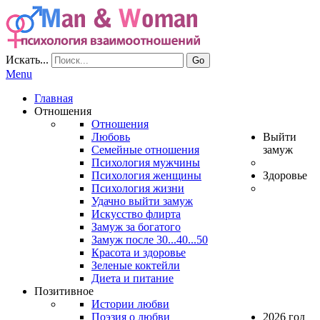
Искать...
Go
Menu
Главная
Отношения
Отношения
Любовь
Выйти
Семейные отношения
замуж
Психология мужчины
Психология женщины
Здоровье
Психология жизни
Удачно выйти замуж
Искусство флирта
Замуж за богатого
Замуж после 30...40...50
Красота и здоровье
Зеленые коктейли
Диета и питание
Позитивное
Истории любви
Поэзия о любви
2026 год