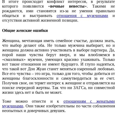
В итоге происходит конфликт интересов, в результате
которого появляются «
вечные невесты
». Такими не
рождаются, ими становятся из-за не умения правильно
общаться и выстраивать
отношения с мужчинами
и
отсутствия активной жизненной позиции.
Общие женские ошибки
Женщина, мечтающая иметь семейное счастье, должна знать,
что выбор делают оба. Не только мужчина выбирает, но и
женщина должна активно участвовать в выборе партнера. Да,
порой наши чувства берут вверх, и мы влюбляемся в
«смазливых» мужчин, умеющих красиво ухаживать. Только
вот такие отношения не имеют будущего. И глупо надеяться,
что такой вот Дон Жуан станет меняться озаренный любовью.
Все его чувства – это игра, только для того, чтобы добиться от
женщины благосклонности и самоутвердиться за ее счет.
Получив свое, он теряет интерес к женщине и отправляется на
поиске очередной жертвы. Так что ни ЗАГСа, ни совместной
жизни здесь нет и быть не может.
Тоже можно отнести и к
отношениям с женатыми
мужчинами
. Они также изобретательны по части соблазнения
неопытных и доверчивых девушек.