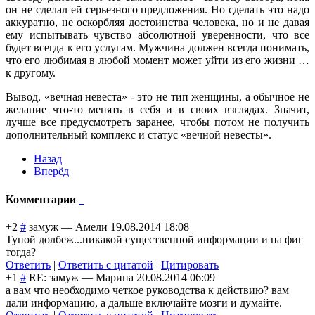
он не сделал ей серьезного предложения. Но сделать это надо
аккуратно, не оскорбляя достоинства человека, но и не давая
ему испытывать чувство абсолютной уверенности, что все
будет всегда к его услугам. Мужчина должен всегда понимать,
что его любимая в любой момент может уйти из его жизни …
к другому.
Вывод, «вечная невеста» - это не тип женщины, а обычное не
желание что-то менять в себя и в своих взглядах. Значит,
лучше все предусмотреть заранее, чтобы потом не получить
дополнительный комплекс и статус «вечной невесты».
Назад
Вперёд
Комментарии
+2
#
замуж
—
Амели
19.08.2014 18:08
Тупой долбеж...никакой существенной информации и на фиг
тогда?
Ответить
|
Ответить с цитатой
|
Цитировать
+1
#
RE: замуж
—
Марина
20.08.2014 06:09
а вам что необходимо четкое руководства к действию? вам
дали информацию, а дальше включайте мозги и думайте.