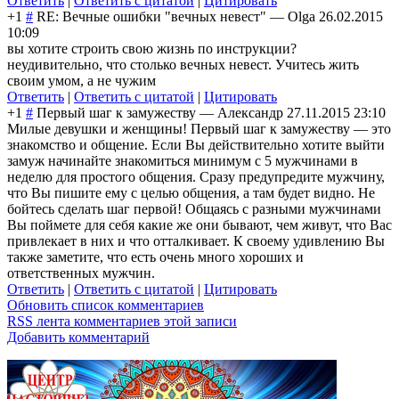
Ответить
|
Ответить с цитатой
|
Цитировать
+1
#
RE: Вечные ошибки "вечных невест"
—
Olga
26.02.2015
10:09
вы хотите строить свою жизнь по инструкции?
неудивительно, что столько вечных невест. Учитесь жить
своим умом, а не чужим
Ответить
|
Ответить с цитатой
|
Цитировать
+1
#
Первый шаг к замужеству
—
Александр
27.11.2015 23:10
Милые девушки и женщины! Первый шаг к замужеству — это
знакомство и общение. Если Вы действительно хотите выйти
замуж начинайте знакомиться минимум с 5 мужчинами в
неделю для простого общения. Сразу предупредите мужчину,
что Вы пишите ему с целью общения, а там будет видно. Не
бойтесь сделать шаг первой! Общаясь с разными мужчинами
Вы поймете для себя какие же они бывают, чем живут, что Вас
привлекает в них и что отталкивает. К своему удивлению Вы
также заметите, что есть очень много хороших и
ответственных мужчин.
Ответить
|
Ответить с цитатой
|
Цитировать
Обновить список комментариев
RSS лента комментариев этой записи
Добавить комментарий