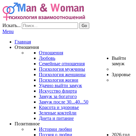
Искать...
Go
Menu
Главная
Отношения
Отношения
Любовь
Выйти
Семейные отношения
замуж
Психология мужчины
Психология женщины
Здоровье
Психология жизни
Удачно выйти замуж
Искусство флирта
Замуж за богатого
Замуж после 30...40...50
Красота и здоровье
Зеленые коктейли
Диета и питание
Позитивное
Истории любви
Поэзия о любви
2026 год