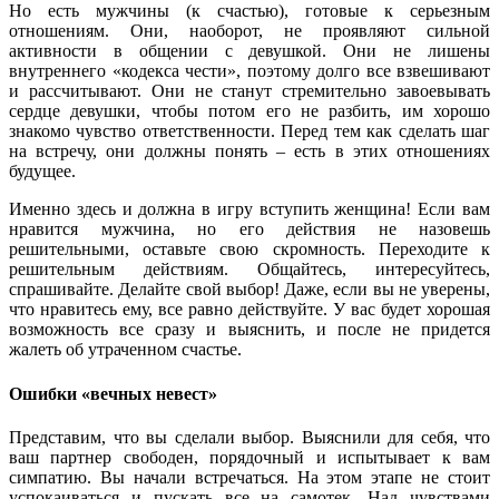
Но есть мужчины (к счастью), готовые к серьезным
отношениям. Они, наоборот, не проявляют сильной
активности в общении с девушкой. Они не лишены
внутреннего «кодекса чести», поэтому долго все взвешивают
и рассчитывают. Они не станут стремительно завоевывать
сердце девушки, чтобы потом его не разбить, им хорошо
знакомо чувство ответственности. Перед тем как сделать шаг
на встречу, они должны понять – есть в этих отношениях
будущее.
Именно здесь и должна в игру вступить женщина! Если вам
нравится мужчина, но его действия не назовешь
решительными, оставьте свою скромность. Переходите к
решительным действиям. Общайтесь, интересуйтесь,
спрашивайте. Делайте свой выбор! Даже, если вы не уверены,
что нравитесь ему, все равно действуйте. У вас будет хорошая
возможность все сразу и выяснить, и после не придется
жалеть об утраченном счастье.
Ошибки «вечных невест»
Представим, что вы сделали выбор. Выяснили для себя, что
ваш партнер свободен, порядочный и испытывает к вам
симпатию. Вы начали встречаться. На этом этапе не стоит
успокаиваться и пускать все на самотек. Над чувствами