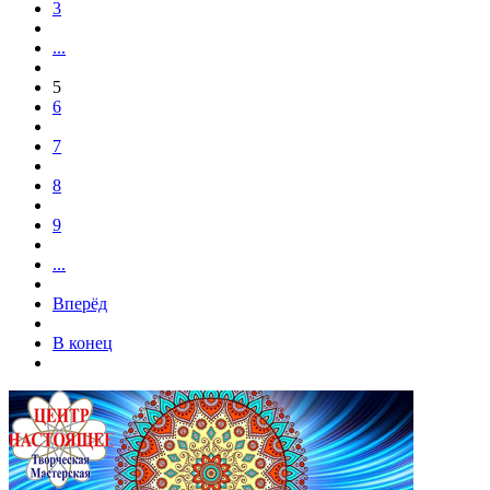
3
...
5
6
7
8
9
...
Вперёд
В конец