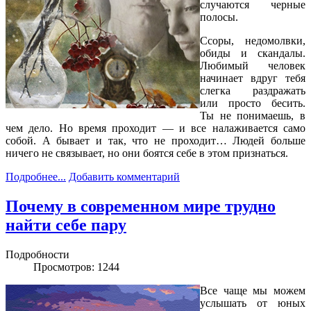
случаются черные
полосы.
Ссоры, недомолвки,
обиды и скандалы.
Любимый человек
начинает вдруг тебя
слегка раздражать
или просто бесить.
Ты не понимаешь, в
чем дело. Но время проходит — и все налаживается само
собой. А бывает и так, что не проходит… Людей больше
ничего не связывает, но они боятся себе в этом признаться.
Подробнее...
Добавить комментарий
Почему в современном мире трудно
найти себе пару
Подробности
Просмотров: 1244
Все чаще мы можем
услышать от юных