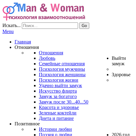
Искать...
Go
Menu
Главная
Отношения
Отношения
Любовь
Выйти
Семейные отношения
замуж
Психология мужчины
Психология женщины
Здоровье
Психология жизни
Удачно выйти замуж
Искусство флирта
Замуж за богатого
Замуж после 30...40...50
Красота и здоровье
Зеленые коктейли
Диета и питание
Позитивное
Истории любви
Поэзия о любви
2026 год