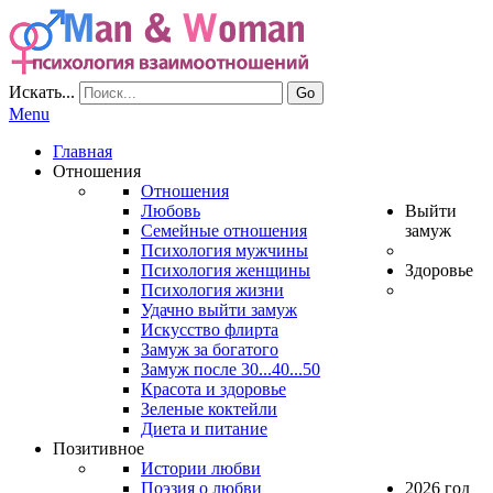
Искать...
Go
Menu
Главная
Отношения
Отношения
Любовь
Выйти
Семейные отношения
замуж
Психология мужчины
Психология женщины
Здоровье
Психология жизни
Удачно выйти замуж
Искусство флирта
Замуж за богатого
Замуж после 30...40...50
Красота и здоровье
Зеленые коктейли
Диета и питание
Позитивное
Истории любви
Поэзия о любви
2026 год