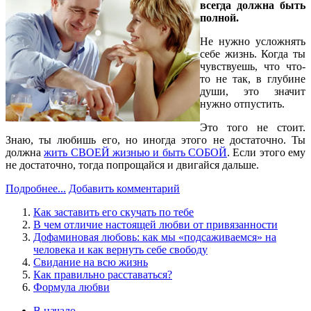
всегда должна быть
полной.
Не нужно усложнять
себе жизнь. Когда ты
чувствуешь, что что-
то не так, в глубине
души, это значит
нужно отпустить.
Это того не стоит.
Знаю, ты любишь его, но иногда этого не достаточно. Ты
должна
жить СВОЕЙ жизнью и быть СОБОЙ
. Если этого ему
не достаточно, тогда попрощайся и двигайся дальше.
Подробнее...
Добавить комментарий
Как заставить его скучать по тебе
В чем отличие настоящей любви от привязанности
Дофаминовая любовь: как мы «подсаживаемся» на
человека и как вернуть себе свободу
Свидание на всю жизнь
Как правильно расставаться?
Формула любви
В начало