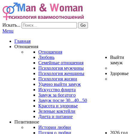
Искать...
Go
Menu
Главная
Отношения
Отношения
Любовь
Выйти
Семейные отношения
замуж
Психология мужчины
Психология женщины
Здоровье
Психология жизни
Удачно выйти замуж
Искусство флирта
Замуж за богатого
Замуж после 30...40...50
Красота и здоровье
Зеленые коктейли
Диета и питание
Позитивное
Истории любви
Поэзия о любви
2026 год