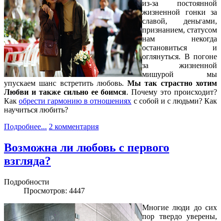
из-за постоянной
жизненной гонки за
славой, деньгами,
признанием, статусом
нам некогда
остановиться и
оглянуться. В погоне
за жизненной
мишурой мы
упускаем шанс встретить любовь.
Мы так страстно хотим
Любви и также сильно ее боимся
. Почему это происходит?
Как
обрести гармонию в отношениях
с собой и с людьми? Как
научиться любить?
Подробнее...
2 комментария
Возможна ли любовь с первого
взгляда?
Подробности
Просмотров: 4447
Многие люди до сих
пор твердо уверены,