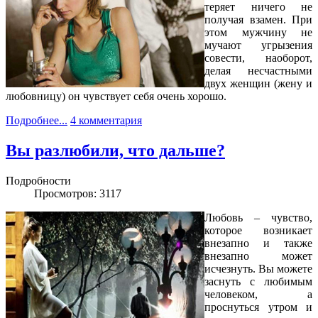
теряет ничего не
получая взамен. При
этом мужчину не
мучают угрызения
совести, наоборот,
делая несчастными
двух женщин (жену и
любовницу) он чувствует себя очень хорошо.
Подробнее...
4 комментария
Вы разлюбили, что дальше?
Подробности
Просмотров: 3117
Любовь – чувство,
которое возникает
внезапно и также
внезапно может
исчезнуть. Вы можете
заснуть с любимым
человеком, а
проснуться утром и