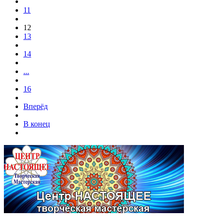
11
12
13
14
...
16
Вперёд
В конец