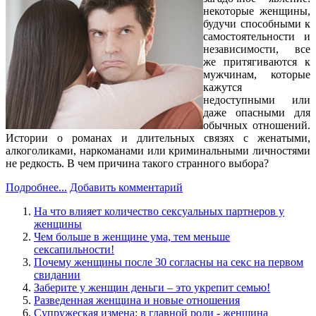
некоторые женщины,
будучи способными к
самостоятельности и
независимости, все
же притягиваются к
мужчинам, которые
кажутся
недоступными или
даже опасными для
обычных отношений.
Истории о романах и длительных связях с женатыми,
алкоголиками, наркоманами или криминальными личностями
не редкость. В чем причина такого странного выбора?
Подробнее...
Добавить комментарий
На что влияет количество сексуальных партнеров у
женщины
Чем больше в женщине ума, тем меньше
сексапильности!
Почему женщины после 30 согласны на секс на первом
свидании
Заберите у женщин деньги – это укрепит семью!
Разведенная женщина и новые отношения
Супружеская измена: в главной роли - женщина