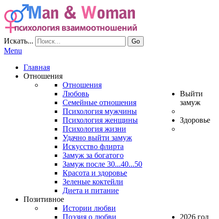
Искать...
Go
Menu
Главная
Отношения
Отношения
Любовь
Выйти
Семейные отношения
замуж
Психология мужчины
Психология женщины
Здоровье
Психология жизни
Удачно выйти замуж
Искусство флирта
Замуж за богатого
Замуж после 30...40...50
Красота и здоровье
Зеленые коктейли
Диета и питание
Позитивное
Истории любви
Поэзия о любви
2026 год