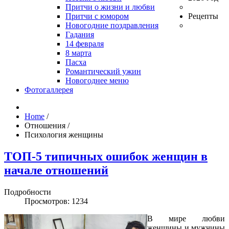
Притчи о жизни и любви
Притчи с юмором
Рецепты
Новогодние поздравления
Гадания
14 февраля
8 марта
Пасха
Романтический ужин
Новогоднее меню
Фотогаллерея
Home
/
Отношения
/
Психология женщины
ТОП-5 типичных ошибок женщин в
начале отношений
Подробности
Просмотров: 1234
В мире любви
женщины и мужчины