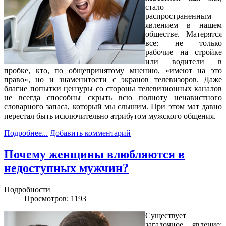
стало
распространенным
явлением в нашем
обществе. Матерятся
все: не только
рабочие на стройке
или водители в
пробке, кто, по общепринятому мнению, «имеют на это
право», но и знаменитости с экранов телевизоров. Даже
благие попытки цензуры со стороны телевизионных каналов
не всегда способны скрыть всю полноту ненавистного
словарного запаса, который мы слышим. При этом мат давно
перестал быть исключительно атрибутом мужского общения.
Подробнее...
Добавить комментарий
Почему женщины влюбляются в
недоступных мужчин?
Подробности
Просмотров: 1193
Существует
загадочное явление: