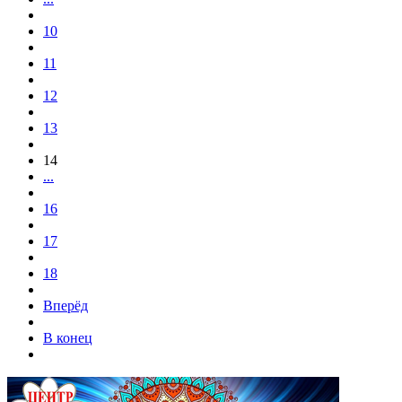
10
11
12
13
14
...
16
17
18
Вперёд
В конец