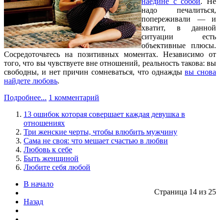
наедине с собой
. Не
надо печалиться,
попереживали — и
хватит, в данной
ситуации есть
объективные плюсы.
Сосредоточьтесь на позитивных моментах. Независимо от
того, что вы чувствуете вне отношений, реальность такова: вы
свободны, и нет причин сомневаться, что однажды
вы снова
найдете любовь
.
Подробнее...
1 комментарий
13 ошибок которая совершает каждая девушка в
отношениях
Три женские черты, чтобы влюбить мужчину
Сама не своя: что мешает счастью в любви
Любовь к себе
Быть женщиной
Любите себя любой
В начало
Страница 14 из 25
Назад
...