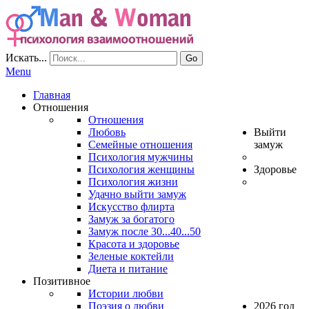
Искать...
Go
Menu
Главная
Отношения
Отношения
Любовь
Выйти
Семейные отношения
замуж
Психология мужчины
Психология женщины
Здоровье
Психология жизни
Удачно выйти замуж
Искусство флирта
Замуж за богатого
Замуж после 30...40...50
Красота и здоровье
Зеленые коктейли
Диета и питание
Позитивное
Истории любви
Поэзия о любви
2026 год