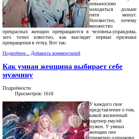
невыносимо
находиться дольше
пяти минут.
Неизвестно, почему
множество
прекрасных женщин превращаются в человека-управдома,
зато точно известно, как выглядят первые признаки
превращения в тетку. Вот так:
Подробнее...
Добавить комментарий
Как умная женщина выбирает себе
мужчину
Подробности
Просмотров: 1618
У каждого свое
представление о том,
какой жизненный
партнер ему/ей
нужен. У умных
женщин оно
примерно одинаково.