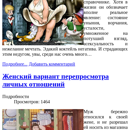
справочнике. Хотя в
жизни он обозначает
вполне реальное
явление: состояние
уныния, ворчания,
усталости,
умноженное на
потухший взгляд,
асексуальность и
нежелание мечтать. Эдакий коктейль негатива. И страдающих
этим недугом, увы, среди нас очень много…
Подробнее...
Добавить комментарий
Женский вариант перепросмотра
личных отношений
Подробности
Просмотров: 1464
Муж бережно
относился к своей
жене, и не разрешал
ей носить из магазина