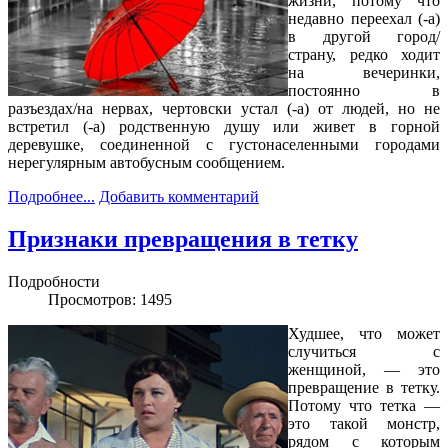
жизни, потому что
недавно переехал (-а)
в другой город/
страну, редко ходит
на вечеринки,
постоянно в
разъездах/на нервах, чертовски устал (-а) от людей, но не
встретил (-а) родственную душу или живет в горной
деревушке, соединенной с густонаселенными городами
нерегулярным автобусным сообщением.
Подробнее...
Добавить комментарий
Признаки превращения в тетку
Подробности
Просмотров: 1495
Худшее, что может
случиться с
женщиной, — это
превращение в тетку.
Потому что тетка —
это такой монстр,
рядом с которым