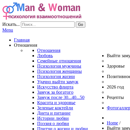
Искать...
Go
Menu
Главная
Отношения
Отношения
Любовь
Выйти зам
Семейные отношения
Психология мужчины
Здоровье
Психология женщины
Психология жизни
Позитивно
Удачно выйти замуж
Искусство флирта
2026 год
Замуж за богатого
Замуж после 30...40...50
Рецепты
Красота и здоровье
Зеленые коктейли
Фотогаллер
Диета и питание
Истории любви
Home
/
Поэзия о любви
Выйти зам
Притчи о жизни и любви