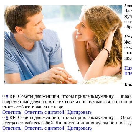
Гов
Час
муж
соз
обр
Не 
Жен
сек
это
про
Наз
Впе
Ко
0
#
RE: Советы для женщин, чтобы привлечь мужчину
—
irina
современные девушки в таких советах не нуждаются, они пошли
этого особого таланта не надо
Ответить
|
Ответить с цитатой
|
Цитировать
0
#
RE: Советы для женщин, чтобы привлечь мужчину
—
Ольг
всегда оставайтесь собой. Личности и индивидуальности всегд
Ответить
|
Ответить с цитатой
|
Цитировать