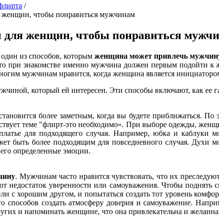
флирта
/
 женщин, чтобы понравиться мужчинам
 для женщин, чтобы понравиться мужч
- один из способов, которым
женщина может привлечь мужчин
то при знакомстве именно мужчина должен первым подойти к 
многим мужчинам нравится, когда женщина является инициаторо
ужчиной, который ей интересен. Эти способы включают, как ее г
 становится более заметным, когда вы будете приближаться. По 
ствует теме "флирт-это необходимо». При выборе одежды, жен
платье для подходящего случая. Например, юбка и каблуки м
жет быть более подходящим для повседневного случая. Духи м
него определенные эмоции.
чину
. Мужчинам часто нравится чувствовать, что их преследуют
ют недостаток уверенности или самоуважения. Чтобы поднять 
и с хорошим другом, и попытаться создать тот уровень комфор
о способов создать атмосферу доверия и самоуважение. Напри
угих и напоминать женщине, что она привлекательна и желанна