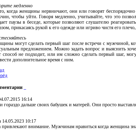
орите медленно
то, когда женщины нервничают, они или говорят беспорядочно
чин, чтобы уйти. Говоря медленно, учитывайте, что это позвол
дает паузы в беседе, которые позволяют слушателю реагироват
азом, прикасаясь рукой к его одежде или игриво чистя его плечо
стесняйтесь
щины могут сделать первый шаг после встречи с мужчиной, кот
суальным предложением. Можно задать вопрос и выяснить хоче
т способ не подходит, или им сложно сделать первый шаг, мог
вести дополнительное время с ним.
ад
рёд
мментарии
04.07.2015 16:14
 гораздо дальше своих бабушек и матерей. Они просто выставляю
а
14.05.2023 10:17
а привлекают внимание. Мужчинам нравиться когда женщина знае