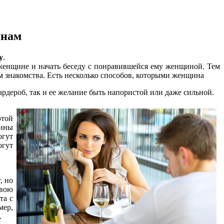
инам
у
.
женщине и начать беседу с понравившейся ему женщиной. Тем
м знакомства. Есть несколько способов, которыми женщина
ардероб, так и ее желание быть напористой или даже сильной.
этой
щины
огут
огут
, но
свою
та с
мер,
.