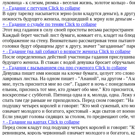
луковица - к слезам, рюмка - веселая жизнь, золотое кольцо - бо
+
-
Гадание с петухом
Click to collapse
В одну тарелку насыпается зерно (или кладутся деньги), в дру
нежность будущего жениха, подошедший к зерну или деньгам - ег
+
-
Гадание о судьбе по теням
Click to collapse
Этот вид гадания в силу своей простоты весьма распространен
Каждый берет чистый лист бумаги, комкает его, кладет на блю
отображение на стену. Внимательно рассматривая тени пытают
головки будут обращены друг к другу, значит "загаданные" пар
+
-
Гадание (на лай собаки) о возрасте жениха
Click to collapse
После определенных действий участницы гадания прислушивают
будущего жениха. В стакан с водой девушка бросает обручально
+
-
Гадания с вызыванием сна про суженого
Click to collapse
Девушка пишет имя юноши на клочке бумаги, целует это слово 
лавровых листка. На одном пишет - "Ананий", на другом - "Аза
мне, пусть приснится мне во сне". Гадают в ночь с понедельник
ельник, приснись тот мне, кто думает обо мне." Кто приснится,
воскресенье с субботой. Пятница одна и я, молода, одна. Лежу 
спать там где раньше не приходилось. Перед сном говорят: "На
подушку четырех королей и говорят: "Кто мой суженый, кто мо
означает молодого и богатого, крестовый - жди сватов от воен
Если увидят головы сидящих за столом, то предвещают себе, ч
+
-
Гадание на картах
Click to collapse
Перед сном кладут под подушку четырех королей и говорят: "К
ревнивцем, король червонный означает молодого и богатого, кр