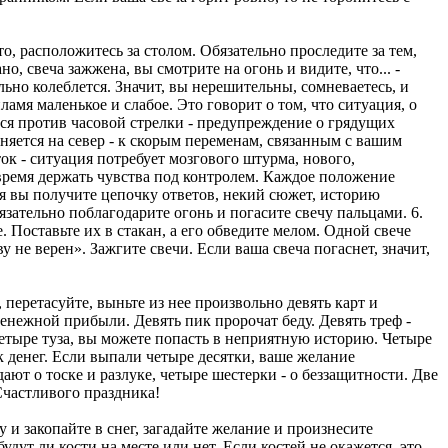
, расположитесь за столом. Обязательно проследите за тем,
, свеча зажжена, вы смотрите на огонь и видите, что... -
льно колеблется. Значит, вы нерешительны, сомневаетесь, и
амя маленькое и слабое. Это говорит о том, что ситуация, о
тся против часовой стрелки - предупреждение о грядущих
оняется на север - к скорым переменам, связанным с вашим
ок - ситуация потребует мозгового штурма, нового,
 время держать чувства под контролем. Каждое положение
ия вы получите цепочку ответов, некий сюжет, историю
язательно поблагодарите огонь и погасите свечу пальцами. 6.
Поставьте их в стакан, а его обведите мелом. Одной свече
у не верен». Зажгите свечи. Если ваша свеча погаснет, значит,
 перетасуйте, выньте из нее произвольно девять карт и
денежной прибыли. Девять пик пророчат беду. Девять треф -
четыре туза, вы можете попасть в неприятную историю. Четыре
 денег. Если выпали четыре десятки, ваше желание
ают о тоске и разлуке, четыре шестерки - о беззащитности. Две
 Счастливого праздника!
и закопайте в снег, загадайте желание и произнесите
ут ли кости на месте или нет. Если костей не окажется, это