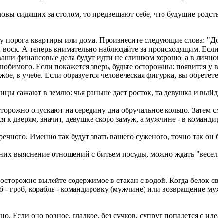
ловы сидящих за столом, то предвещают себе, что будущие родств
е у порога квартиры или дома. Произнесите следующие слова: "Д
воск. А теперь внимательно наблюдайте за происходящим. Если 
 ваши финансовые дела будут идти не слишком хорошо, а в личн
любимого. Если покажется зверь, будьте осторожны: появится у в
жбе, в учебе. Если образуется человеческая фигурка, вы обретете
ицы сажают в землю: чья раньше даст росток, та девушка и выйд
орожно опускают на середину дна обручальное кольцо. Затем смо
я к дверям, значит, девушке скоро замуж, а мужчине - в команди
ечного. Именно так будут звать вашего суженого, точно так он б
 них выяснение отношений с битьем посуды, можно ждать "веселог
осторожно вылейте содержимое в стакан с водой. Когда белок св
уб - гроб, корабль - командировку (мужчине) или возвращение м
о. Если оно ровное, гладкое, без сучков, супруг попадется с ид