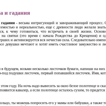
а и гадания
 гадания
- весьма интригующий и завораживающий процесс. О
уемостью и нереальностью, еще с древности люди желали знать 
ся, к чему готовиться, что встречать в своей жизни. Основ
 на святки (это время с начала Рождества до Крещения) и о
мерших и активизируется вся нечистая сила. Следовательно имен
се девушки мечтают и хотят иметь счастливое замужество и лю
 в будущем, возьми несколько листочков бумаги, напиши на них
з-под подушки листочек, первый попавшийся листочек. Имя, кот
в этом году. На ночь надо вывесить за окно белое полотенце и ск
 появится кавалер, а если полотенце осталось сухим, то придетс
кольцо, ты можешь попросить его у мамы или бабушки, а также т