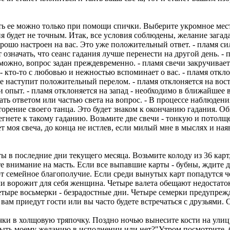
ть ее можно только при помощи спички. Выберите укромное место
 будет не точным. Итак, все условия соблюдены, желание загадано
рошо настроен на вас. Это уже положительный ответ. - пламя си
начать, что сеанс гадания лучше перенести на другой день. - пл
можно, вопрос задан преждевременно. - пламя свечи закручивае
е- кто-то с любовью и нежностью вспоминает о вас. - пламя откл
ле наступит положительный перелом. - пламя отклоняется на вост
и опыт. - пламя отклоняется на запад - необходимо в ближайшее
ть ответом или частью света на вопрос. - В процессе наблюден
орение своего танца. Это будет знаком к окончанию гадания. Об
ете к такому гаданию. Возьмите две свечи - тонкую и потолще. 
 моя свеча, до конца не истлев, если милый мне в мыслях и наяв
ы в последние дни текущего месяца. Возьмите колоду из 36 карт,
те внимание на масть. Если все выпавшие карты - бубны, ждите 
ют семейное благополучие. Если среди вынутых карт попадутся 
ли ворожит для себя женщина. Четыре валета обещают недостаток
Четыре восьмерки - безрадостные дни. Четыре семерки предупрежд
 к вам приедут гости или вы часто будете встречаться с друзьями.
ки в холщовую тряпочку. Поздно ночью вынесите кости на улицу 
ыть моему желанию в исполнении или нет?"Утром посмотрите, буд