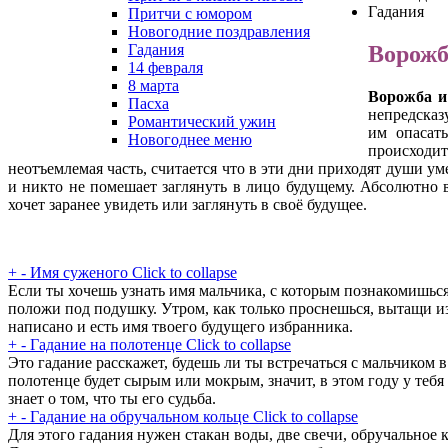
Гадания
Притчи с юмором
Новогодние поздравления
Ворожб
Гадания
14 февраля
8 марта
Ворожба и
Пасха
непредсказ
Романтический ужин
им опасать
Новогоднее меню
происходит
неотъемлемая часть, считается что в эти дни приходят души у
и никто не помешает заглянуть в лицо будущему. Абсолютно в
хочет заранее увидеть или заглянуть в своё будущее.
+
-
Имя суженого
Click to collapse
Если ты хочешь узнать имя мальчика, с которым познакомишься
положи под подушку. Утром, как только проснешься, вытащи и
написано и есть имя твоего будущего избранника.
+
-
Гадание на полотенце
Click to collapse
Это гадание расскажет, будешь ли ты встречаться с мальчиком 
полотенце будет сырым или мокрым, значит, в этом году у тебя
знает о том, что ты его судьба.
+
-
Гадание на обручальном кольце
Click to collapse
Для этого гадания нужен стакан воды, две свечи, обручальное 