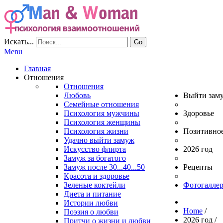
Искать...
Go
Menu
Главная
Отношения
Отношения
Любовь
Выйти зам
Семейные отношения
Психология мужчины
Здоровье
Психология женщины
Психология жизни
Позитивно
Удачно выйти замуж
Искусство флирта
2026 год
Замуж за богатого
Замуж после 30...40...50
Рецепты
Красота и здоровье
Зеленые коктейли
Фотогаллер
Диета и питание
Истории любви
Home
/
Поэзия о любви
2026 год
/
Притчи о жизни и любви