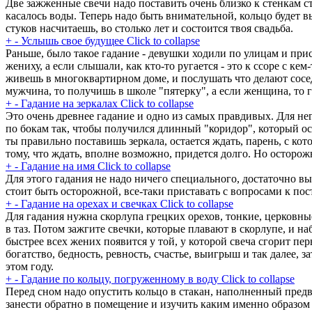
Две зажженные свечи надо поставить очень близко к стенкам ста
касалось воды. Теперь надо быть внимательной, кольцо будет вы
стуков насчитаешь, во столько лет и состоится твоя свадьба.
+
-
Услышь свое будущее
Click to collapse
Раньше, было такое гадание - девушки ходили по улицам и при
жениху, а если слышали, как кто-то ругается - это к ссоре с к
живешь в многоквартирном доме, и послушать что делают сосед
мужчина, то получишь в школе "пятерку", а если женщина, то г
+
-
Гадание на зеркалах
Click to collapse
Это очень древнее гадание и одно из самых правдивых. Для нег
по бокам так, чтобы получился длинный "коридор", который ос
ты правильно поставишь зеркала, остается ждать, парень, с кот
тому, что ждать, вполне возможно, придется долго. Но осторожн
+
-
Гадание на имя
Click to collapse
Для этого гадания не надо ничего специального, достаточно вы
стоит быть осторожной, все-таки приставать с вопросами к по
+
-
Гадание на орехах и свечках
Click to collapse
Для гадания нужна скорлупа грецких орехов, тонкие, церковные
в таз. Потом зажгите свечки, которые плавают в скорлупе, и наб
быстрее всех жених появится у той, у которой свеча сгорит пер
богатство, бедность, ревность, счастье, выигрыш и так далее, 
этом году.
+
-
Гадание по кольцу, погруженному в воду
Click to collapse
Перед сном надо опустить кольцо в стакан, наполненный предва
занести обратно в помещение и изучить каким именно образом з