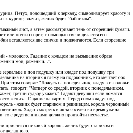
 курица. Петух, подошедший к зеркалу, символизирует красоту и
ит к курице, значит, жених будет "бабником".
мажный лист, а затем рассматривает тень от сгоревшей бумаги.
ит или почти сгорит, с помощью свечи делается его
обки вставляются две спички и поджигаются. Если сгоревшие
й - молодого. Гадание с кольцом на вызывание образа
уженый мой, ряженый...".
е зеркальце и под подушку или кладет под подушку три
дельника на вторник я гляжу на подоконник, кто мечтает обо
. При этом говорят: "Ложусь на понедельник, кладу в изголовье
пать, говорят: "Четверг со средой, вторник с понедельником,
скажет, третий судьбу укажет." Гадают девушки если ложатся
воего жениха. Гадание на картах. Перед сном кладут под
король - жених будет стариком и ревнивцем, король червонный
ственников. Ходят смотреть в окна соседей во время ужина.
ов, то с родственниками должно произойти несчастье.
ли приснится пиковый король - жених будет стариком и
 от желанного.