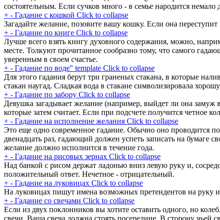
состоятельным. Если сучков много - в семье народится немало д
+
-
Гадание с кошкой
Click to collapse
Загадайте желание, позовите вашу кошку. Если она переступит 
+
-
Гадание по книге
Click to collapse
Лучше всего взять книгу духовного содержания, можно, наприме
месте. Толкуют прочитанное сообразно тому, что самого гадающе
уверенным в своем счастье.
+
-
Гадание по воде" template
Click to collapse
Для этого гадания берут три граненых стакана, в которые налив
стакан наугад. Сладкая вода в стакане символизировала хорошу
+
-
Гадание по забору
Click to collapse
Девушка загадывает желание (например, выйдет ли она замуж в
которые затем считает. Если при подсчете получится четное кол
+
-
Гадание на исполнение желания
Click to collapse
Это еще одно современное гадание. Обычно оно проводится по
двенадцать раз, гадающий должен успеть записать на бумаге св
желание должно исполнится в течение года.
+
-
Гадание на рисовых зернах
Click to collapse
Над банкой с рисом держат ладонью вниз левую руку и, сосредо
положительный ответ. Нечетное - отрицательный.
+
-
Гадание на луковицах
Click to collapse
На луковицах пишут имена возможных претендентов на руку и с
+
-
Гадание со свечами
Click to collapse
Если из двух поклонников вы хотите оставить одного, но коле
свечи. Ваша свеча должна стоять посередине. В сторону чьей св