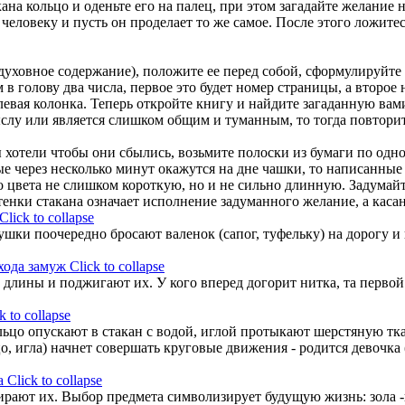
кана кольцо и оденьте его на палец, при этом загадайте желани
человеку и пусть он проделает то же самое. После этого ложитес
духовное содержание), положите ее перед собой, сформулируйте 
голову два числа, первое это будет номер страницы, а второе но
левая колонка. Теперь откройте книгу и найдите загаданную вами
ыслу или является слишком общим и туманным, то тогда повторит
ы хотели чтобы они сбылись, возьмите полоски из бумаги по од
рые через несколько минут окажутся на дне чашки, то написанны
 цвета не слишком короткую, но и не сильно длинную. Задумайт
тенки стакана означает исполнение задуманного желание, а касан
Click to collapse
шки поочередно бросают валенок (сапог, туфельку) на дорогу и
хода замуж
Click to collapse
 длины и поджигают их. У кого вперед догорит нитка, та первой
k to collapse
цо опускают в стакан с водой, иглой протыкают шерстяную ткан
цо, игла) начнет совершать круговые движения - родится девочка 
а
Click to collapse
рают их. Выбор предмета символизирует будущую жизнь: зола -пл