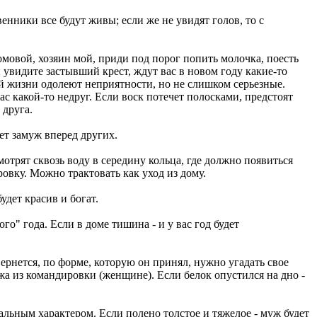
енники все будут живы; если же не увидят голов, то с
омовой, хозяин мой, приди под порог попить молочка, поесть
увидите застывший крест, ждут вас в новом году какие-то
ой жизни одолеют неприятности, но не слишком серьезные.
ас какой-то недруг. Если воск потечет полосками, предстоят
 друга.
ет замуж вперед других.
трят сквозь воду в середину кольца, где должно появиться
ровку. Можно трактовать как уход из дому.
удет красив и богат.
о" года. Если в доме тишина - и у вас год будет
ернется, по форме, которую он принял, нужно угадать свое
ужа из командировки (женщине). Если белок опустился на дно -
еальным характером. Если полено толстое и тяжелое - муж будет