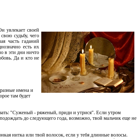
н увлекает своей
свою судьбу, чего
ная часть гаданий
днозначно есть их
но в эти дни ничто
бовь. Да и кто не
 разные имена и
орое там будет
азать: "Суженый - ряженый, приди и утрися". Если утром
я подождать до следующего года, возможно, твой мальчик еще не
онкая нитка или твой волосок, если у тебя длинные волосы.