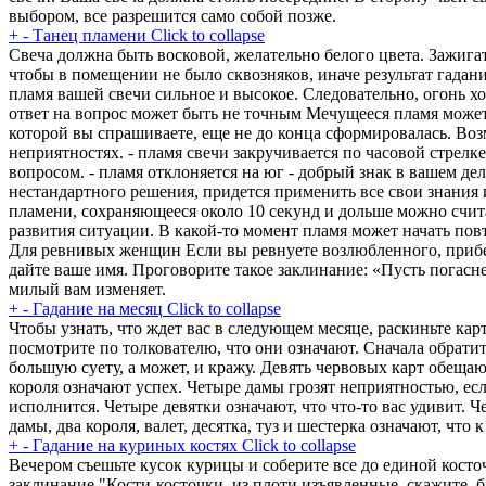
выбором, все разрешится само собой позже.
+
-
Танец пламени
Click to collapse
Свеча должна быть восковой, желательно белого цвета. Зажига
чтобы в помещении не было сквозняков, иначе результат гадания
пламя вашей свечи сильное и высокое. Следовательно, огонь хо
ответ на вопрос может быть не точным Мечущееся пламя может оз
которой вы спрашиваете, еще не до конца сформировалась. Воз
неприятностях. - пламя свечи закручивается по часовой стрелк
вопросом. - пламя отклоняется на юг - добрый знак в вашем де
нестандартного решения, придется применить все свои знания 
пламени, сохраняющееся около 10 секунд и дольше можно счита
развития ситуации. В какой-то момент пламя может начать повт
Для ревнивых женщин Если вы ревнуете возлюбленного, прибегн
дайте ваше имя. Проговорите такое заклинание: «Пусть погаснет
милый вам изменяет.
+
-
Гадание на месяц
Click to collapse
Чтобы узнать, что ждет вас в следующем месяце, раскиньте карт
посмотрите по толкователю, что они означают. Сначала обрати
большую суету, а может, и кражу. Девять червовых карт обеща
короля означают успех. Четыре дамы грозят неприятностью, ес
исполнится. Четыре девятки означают, что что-то вас удивит. 
дамы, два короля, валет, десятка, туз и шестерка означают, что
+
-
Гадание на куриных костях
Click to collapse
Вечером съешьте кусок курицы и соберите все до единой косточ
заклинание "Кости-косточки, из плоти изъявленные, скажите, б