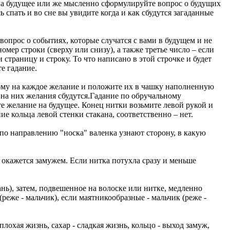
е на будущее или же мысленно сформулируйте вопрос о будущих
ь спать и во сне вы увидите когда и как сбудутся загаданные
вопрос о событиях, которые случатся с вами в будущем и не
мер строки (сверху или снизу), а также третье число – если
 страницу и строку. То что написано в этой строчке и будет
е гадание.
ному на каждое желание и положите их в чашку наполненную
е на них желания сбудутся.Гадание по обручальному
е желание на будущее. Конец нитки возьмите левой рукой и
ие кольца левой стенки стакана, соответственно – нет.
 по направлению "носка" валенка узнают сторону, в какую
 окажется замужем. Если нитка потухла сразу и меньше
ь), затем, подвешенное на волоске или нитке, медленно
(реже - мальчик), если маятникообразные - мальчик (реже -
охая жизнь, сахар - сладкая жизнь, кольцо - выход замуж,