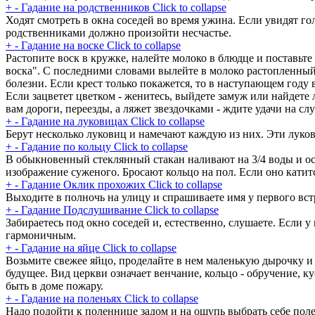
+
-
Гадание на родственников
Click to collapse
Ходят смотреть в окна соседей во время ужина. Если увидят го
родственниками должно произойти несчастье.
+
-
Гадание на воске
Click to collapse
Растопите воск в кружке, налейте молоко в блюдце и поставьт
воска". С последними словами вылейте в молоко растопленный 
болезни. Если крест только покажется, то в наступающем году
Если зацветет цветком - женитесь, выйдете замуж или найдете 
вам дороги, переезды, а ляжет звездочками - ждите удачи на слу
+
-
Гадание на луковицах
Click to collapse
Берут несколько луковиц и намечают каждую из них. Эти луков
+
-
Гадание по кольцу
Click to collapse
В обыкновенный стеклянный стакан наливают на 3/4 воды и ост
изображение суженого. Бросают кольцо на пол. Если оно катитс
+
-
Гадание Оклик прохожих
Click to collapse
Выходите в полночь на улицу и спрашиваете имя у первого встр
+
-
Гадание Подслушивание
Click to collapse
Забираетесь под окно соседей и, естественно, слушаете. Если у
гармоничным.
+
-
Гадание на яйце
Click to collapse
Возьмите свежее яйцо, проделайте в нем маленькую дырочку и 
будущее. Вид церкви означает венчание, кольцо - обручение, к
быть в доме пожару.
+
-
Гадание на поленьях
Click to collapse
Надо подойти к поленнице задом и на ощупь выбрать себе полен