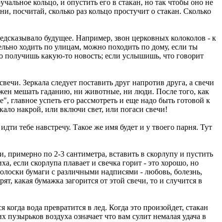
чальное кольцо, и опустить его в стакан, но так чтобы оно не
ни, посчитай, сколько раз кольцо простучит о стакан. Сколько
едсказывало будущее. Например, звон церковных колоколов - к
ательно ходить по улицам, можно походить по дому, если ты
то получишь какую-то новость; если услышишь, что говорит
вечи. Зеркала следует поставить друг напротив друга, а свечи
лжен мешать гаданию, ни животные, ни люди. После того, как
е", главное успеть его рассмотреть и еще надо быть готовой к
ркало накрой, или включи свет, или погаси свечи!
дти тебе навстречу. Такое же имя будет и у твоего парня. Тут
и, примерно по 2-3 сантиметра, вставить в скорлупу и пустить
ха, если скорлупа плавает и свечка горит - это хорошо, но
 полоски бумаги с различными надписями - любовь, болезнь,
ят, какая бумажка загорится от этой свечи, то и случится в
 когда вода превратится в лед. Когда это произойдет, стакан
 пузырьков воздуха означает что вам сулит немалая удача в