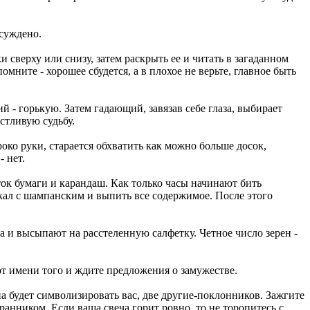
 суждено.
 сверху или снизу, затем раскрыть ее и читать в загаданном
мните - хорошее сбудется, а в плохое не верьте, главное быть
й - горькую. Затем гадающий, завязав себе глаза, выбирает
стливую судьбу.
око руки, старается обхватить как можно больше досок,
- нет.
ок бумаги и карандаш. Как только часы начинают бить
бокал с шампанским и выпить все содержимое. После этого
са и высыпают на расстеленную салфетку. Четное число зерен -
от имени того и ждите предложения о замужестве.
а будет символизировать вас, две другие-поклонников. Зажгите
бранником. Если ваша свеча горит ровно, то не торопитесь с