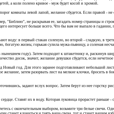
етей, а коли полено кривое - муж будет косой и хромой.
порог комнаты левой лапой, желание сбудется. Если правой - не
р, "Библию", не раскрывая ее, загадать номер страницы и строки
го интересует больше всего. Что бы вам не выпало в гадании, по
ают воду: в первый стакан соленую, во второй - сладкую, в трети
ю, богатую жизнь; горькая сулила мужа-пьяницу, а соленая несча
 нынешнем году). Затем подходит к штакетнику и, раскинув шир
ичество досок, значит, желание девушки сбудется, если нечетное 
д Новый год. Для этого заранее подготавливают небольшой лист
ое желание, затем разорвать лист на мелкие клочки, бросить в 
точившись, задают вслух вопрос. Затем берут из нее горстку ри
ердце. Ставят их в воду. Которая луковица прорастет раньше - 
блетесь с окончательным выбором, возьмите три белые свечи. Одн
ечи станет клониться и таять ваша свеча, тот и станет вашим из