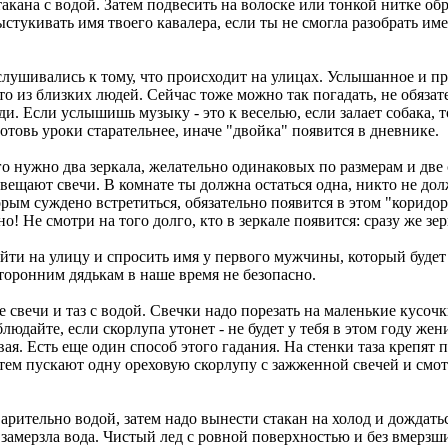
кана с водой. Затем подвесить на волоске или тонкой нитке обру
стукивать имя твоего кавалера, если ты не смогла разобрать име
слушивались к тому, что происходит на улицах. Услышанное и пр
ем-то из близких людей. Сейчас тоже можно так погадать, не обяз
и. Если услышишь музыку - это к веселью, если залает собака, 
отовь уроки старательнее, иначе "двойка" появится в дневнике.
о нужно два зеркала, желательно одинаковых по размерам и две с
вещают свечи. В комнате ты должна остаться одна, никто не до
орым суждено встретиться, обязательно появится в этом "коридор
о! Не смотри на того долго, кто в зеркале появится: сразу же зе
йти на улицу и спросить имя у первого мужчины, который будет и
сторонним дядькам в наше время не безопасно.
 свечи и таз с водой. Свечки надо порезать на маленькие кусочк
людайте, если скорлупа утонет - не будет у тебя в этом году жени
вая. Есть еще один способ этого гадания. На стенки таза крепят
затем пускают одну ореховую скорлупу с зажженной свечей и смотр
рительно водой, затем надо вынести стакан на холод и дождаться
амерзла вода. Чистый лед с ровной поверхностью и без вмерзших