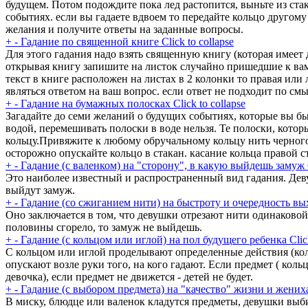
будущем. Потом подождите пока лед растопится, выньте из ста
событиях. если вы гадаете вдвоем то передайте кольцо другому 
желания и получите ответы на заданные вопросы.
+
-
Гадание по священной книге
Click to collapse
Для этого гадания надо взять священную книгу (которая имеет 
открывая книгу запишите на листок случайно пришедшие к вам в 
текст в книге расположен на листах в 2 колонки то правая или 
являться ответом на ваш вопрос. если ответ не подходит по см
+
-
Гадание на бумажных полосках
Click to collapse
Загадайте до семи желаний о будущих событиях, которые вы б
водой, перемешивать полоски в воде нельзя. Те полоски, кото
кольцу.Привяжите к любому обручальному кольцу нить черного
осторожно опускайте кольцо в стакан. касание кольца правой с
+
-
Гадание (с валенком) на "сторону", в какую выйдешь замуж
Это наиболее известный и распространенный вид гадания. Деву
выйдут замуж.
+
-
Гадание (со сжиганием нити) на быстроту и очередность вы
Оно заключается в том, что девушки отрезают нити одинаковой
половины сгорело, то замуж не выйдешь.
+
-
Гадание (с кольцом или иглой) на пол будущего ребенка
Clic
С кольцом или иглой проделывают определенные действия (коль
опускают возле руки того, на кого гадают. Если предмет ( коль
девочка), если предмет не движется - детей не будет.
+
-
Гадание (с выбором предмета) на "качество" жизни и жених
В миску, блюдце или валенок кладутся предметы, девушки выби