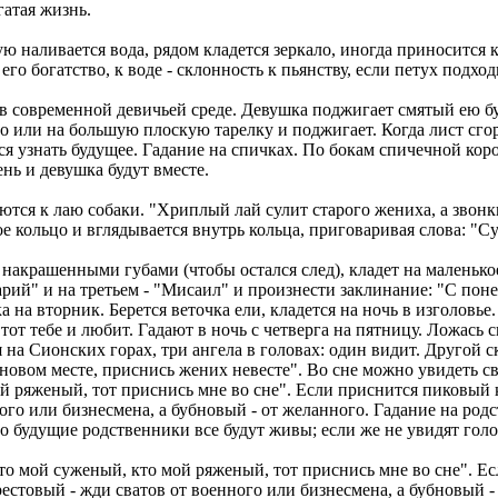
гатая жизнь.
гую наливается вода, рядом кладется зеркало, иногда приносится
о богатство, к воде - склонность к пьянству, если петух подход
 в современной девичьей среде. Девушка поджигает смятый ею бу
до или на большую плоскую тарелку и поджигает. Когда лист сгор
ся узнать будущее. Гадание на спичках. По бокам спичечной кор
ень и девушка будут вместе.
ся к лаю собаки. "Хриплый лай сулит старого жениха, а звонки
е кольцо и вглядывается внутрь кольца, приговаривая слова: "С
накрашенными губами (чтобы остался след), кладет на маленько
рий" и на третьем - "Мисаил" и произнести заклинание: "С поне
а на вторник. Берется веточка ели, кладется на ночь в изголовье
 тот тебе и любит. Гадают в ночь с четверга на пятницу. Ложась с
я на Сионских горах, три ангела в головах: один видит. Другой 
 новом месте, приснись жених невесте". Во сне можно увидеть с
й ряженый, тот приснись мне во сне". Если приснится пиковый 
ного или бизнесмена, а бубновый - от желанного. Гадание на род
то будущие родственники все будут живы; если же не увидят гол
то мой суженый, кто мой ряженый, тот приснись мне во сне". Ес
естовый - жди сватов от военного или бизнесмена, а бубновый -