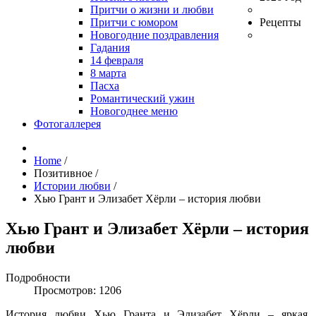
Притчи о жизни и любви
Притчи с юмором
Рецепты
Новогодние поздравления
Гадания
14 февраля
8 марта
Пасха
Романтический ужин
Новогоднее меню
Фотогаллерея
Home
/
Позитивное
/
Истории любви
/
Хью Грант и Элизабет Хёрли – история любви
Хью Грант и Элизабет Хёрли – история
любви
Подробности
Просмотров: 1206
История любви Хью Гранта и Элизабет Хёрли – яркая,