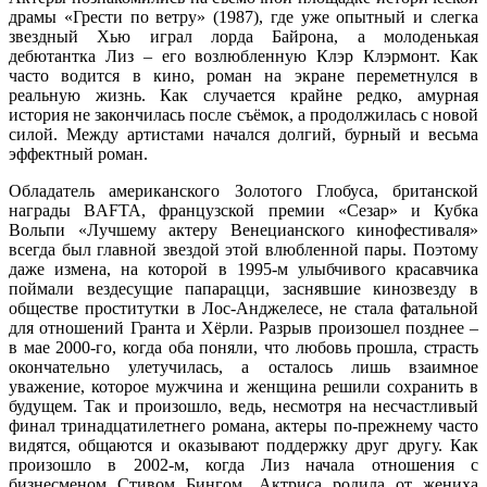
драмы «Грести по ветру» (1987), где уже опытный и слегка
звездный Хью играл лорда Байрона, а молоденькая
дебютантка Лиз – его возлюбленную Клэр Клэрмонт. Как
часто водится в кино, роман на экране переметнулся в
реальную жизнь. Как случается крайне редко, амурная
история не закончилась после съёмок, а продолжилась с новой
силой. Между артистами начался долгий, бурный и весьма
эффектный роман.
Обладатель американского Золотого Глобуса, британской
награды BAFTA, французской премии «Сезар» и Кубка
Вольпи «Лучшему актеру Венецианского кинофестиваля»
всегда был главной звездой этой влюбленной пары. Поэтому
даже измена, на которой в 1995-м улыбчивого красавчика
поймали вездесущие папарацци, заснявшие кинозвезду в
обществе проститутки в Лос-Анджелесе, не стала фатальной
для отношений Гранта и Хёрли. Разрыв произошел позднее –
в мае 2000-го, когда оба поняли, что любовь прошла, страсть
окончательно улетучилась, а осталось лишь взаимное
уважение, которое мужчина и женщина решили сохранить в
будущем. Так и произошло, ведь, несмотря на несчастливый
финал тринадцатилетнего романа, актеры по-прежнему часто
видятся, общаются и оказывают поддержку друг другу. Как
произошло в 2002-м, когда Лиз начала отношения с
бизнесменом Стивом Бингом. Актриса родила от жениха