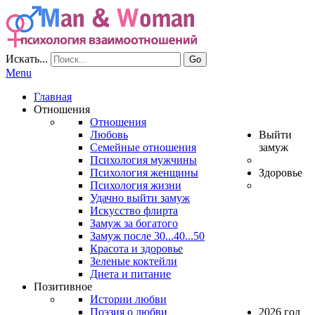
Искать...
Go
Menu
Главная
Отношения
Отношения
Любовь
Выйти
Семейные отношения
замуж
Психология мужчины
Психология женщины
Здоровье
Психология жизни
Удачно выйти замуж
Искусство флирта
Замуж за богатого
Замуж после 30...40...50
Красота и здоровье
Зеленые коктейли
Диета и питание
Позитивное
Истории любви
Поэзия о любви
2026 год