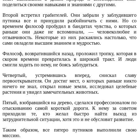
поделиться своими навыками и знаниями с другими.
Второй встретил грабителей. Они забрали у заблудившего
путника все и принудили разбойничать с ними. Но со
временем философ пробудил в бандитах чувства, о которых
раньше они даже не вспоминали, — человеколюбие и
отзывчивость. Некоторые из них раскаялись настолько, что
сами овладели высшим знанием и мудростью.
Философ, возвратившийся назад, проложил тропку, которая в
скором времени превратилась в широкий тракт. И люди
смогли ходить по нему, не боясь заблудиться.
Четвертый, устремившись вперед, снискал славу
первооткрывателя. Он достиг мест, о которых раньше никто
ничего не знал, открыл новые земли, исследовал целебные
растения и увидел замечательных животных.
Пятый, взобравшийся на дерево, сделался профессионалом по
отыскиванию самой короткой дороги. К нему за советом
приходили те, кто желал быстро найти выход из
затруднительной ситуации, хотя это и не обусловит развитие.
Таким образом, все пятеро путников выполнили свою
миссию.