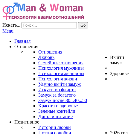
Искать...
Go
Menu
Главная
Отношения
Отношения
Любовь
Выйти
Семейные отношения
замуж
Психология мужчины
Психология женщины
Здоровье
Психология жизни
Удачно выйти замуж
Искусство флирта
Замуж за богатого
Замуж после 30...40...50
Красота и здоровье
Зеленые коктейли
Диета и питание
Позитивное
Истории любви
Поэзия о любви
2026 год