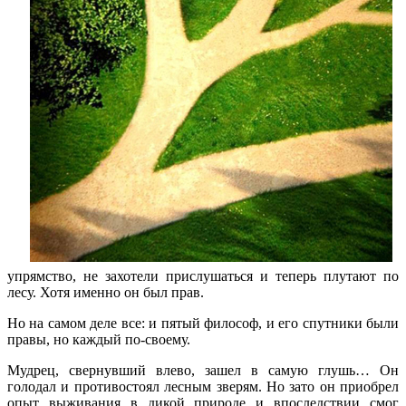
упрямство, не захотели прислушаться и теперь плутают по
лесу. Хотя именно он был прав.
Но на самом деле все: и пятый философ, и его спутники были
правы, но каждый по-своему.
Мудрец, свернувший влево, зашел в самую глушь… Он
голодал и противостоял лесным зверям. Но зато он приобрел
опыт выживания в дикой природе и впоследствии смог