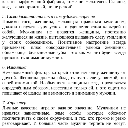
как от парфюмерной фабрики, тоже не желателен. Главное,
когда запах приятный, но не резкий.
5. Самодостаточность и самоудовлетворение
Помимо того, женщина, желающая нравиться мужчинам,
должна излучать ауру успеха и удовлетворения карьерой и
собой. Мужчинам не нравятся женщины, постоянно
жалующиеся на жизнь, пытающиеся выдавить слезу умиления
у своих собеседников. Позитивное настроение всегда
привлекает, плюс обворожительная улыбка женщины,
обнажающая белоснежные зубы – это как магнит будет всегда
привлекать внимание мужчин.
6. Изюминка
Немаловажный фактор, который отличает одну женщину от
другой. Женщина должна обладать пусть еле уловимой, но
своей изюминкой. Необычность женщины всегда проявляться
определённым образом, известным только ей, и это ощутимо
повышает её шансы на взаимность и внимание у мужчин.
7. Характер
Личные качества играют важное значение. Мужчинам не
нравятся завистливые, злые особы, которые обожают
посплетничать о своём окружении, и тех, кто громко и резко
разговаривает. И большая часть мужчин терпеть не могут,