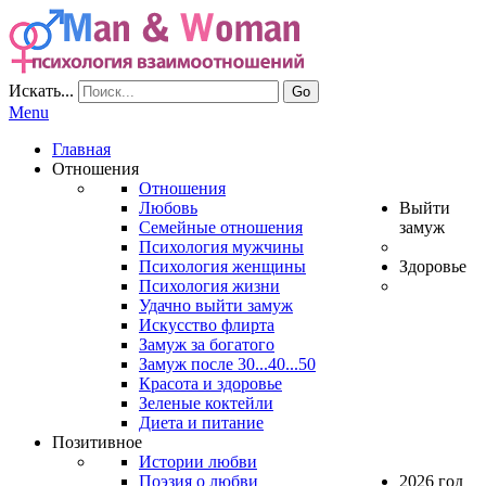
Искать...
Go
Menu
Главная
Отношения
Отношения
Любовь
Выйти
Семейные отношения
замуж
Психология мужчины
Психология женщины
Здоровье
Психология жизни
Удачно выйти замуж
Искусство флирта
Замуж за богатого
Замуж после 30...40...50
Красота и здоровье
Зеленые коктейли
Диета и питание
Позитивное
Истории любви
Поэзия о любви
2026 год