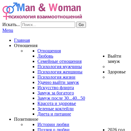
Искать...
Go
Menu
Главная
Отношения
Отношения
Любовь
Выйти
Семейные отношения
замуж
Психология мужчины
Психология женщины
Здоровье
Психология жизни
Удачно выйти замуж
Искусство флирта
Замуж за богатого
Замуж после 30...40...50
Красота и здоровье
Зеленые коктейли
Диета и питание
Позитивное
Истории любви
Поэзия о любви
2026 год