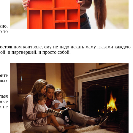
чно,
о-то
остоянном контроле, ему не надо искать маму глазами каждую
ой, и партнёршей, и просто собой.
оите
ивых
льзя
нные
м не