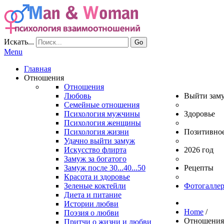
Искать...
Go
Menu
Главная
Отношения
Отношения
Любовь
Выйти зам
Семейные отношения
Психология мужчины
Здоровье
Психология женщины
Психология жизни
Позитивно
Удачно выйти замуж
Искусство флирта
2026 год
Замуж за богатого
Замуж после 30...40...50
Рецепты
Красота и здоровье
Зеленые коктейли
Фотогаллер
Диета и питание
Истории любви
Home
/
Поэзия о любви
Отношени
Притчи о жизни и любви