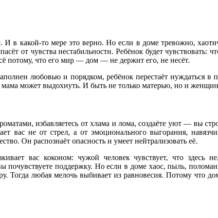
 И в какой-то мере это верно. Но если в доме тревожно, хаоти
асёт от чувства нестабильности. Ребёнок будет чувствовать: чт
всё потому, что его мир — дом — не держит его, не несёт.
аполнен любовью и порядком, ребёнок перестаёт нуждаться в п
а мама может выдохнуть. И быть не только матерью, но и женщин
роматами, избавляетесь от хлама и лома, создаёте уют — вы стр
ет вас не от стрел, а от эмоционального выгорания, навязч
тво. Он распознаёт опасность и умеет нейтрализовать её.
кивает вас коконом: чужой человек чувствует, что здесь не
 вы почувствуете поддержку. Но если в доме хаос, пыль, полома
у. Тогда любая мелочь выбивает из равновесия. Потому что до