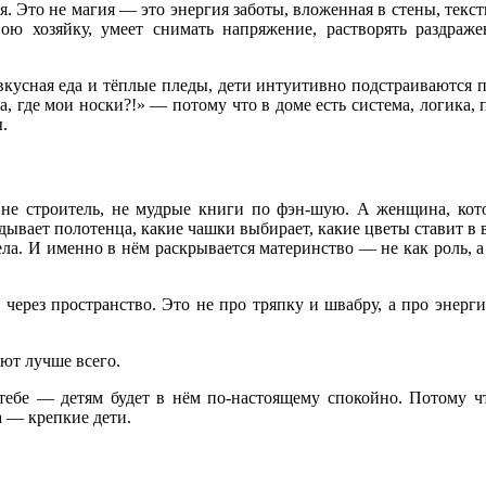
 Это не магия — это энергия заботы, вложенная в стены, текст
ю хозяйку, умеет снимать напряжение, растворять раздраже
т, вкусная еда и тёплые пледы, дети интуитивно подстраиваютс
а, где мои носки?!» — потому что в доме есть система, логика,
ы.
не строитель, не мудрые книги по фэн-шую. А женщина, кот
адывает полотенца, какие чашки выбирает, какие цветы ставит в в
ла. И именно в нём раскрывается материнство — не как роль, а
х через пространство. Это не про тряпку и швабру, а про энерг
ют лучше всего.
 тебе — детям будет в нём по-настоящему спокойно. Потому ч
 — крепкие дети.