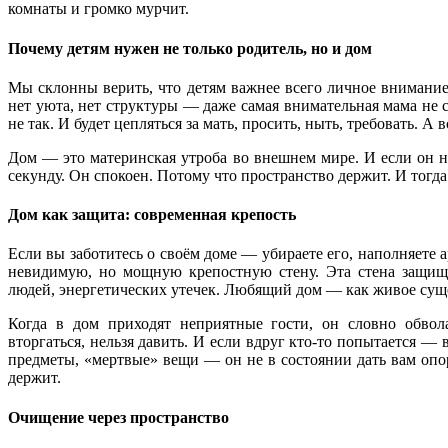
комнаты и громко мурчит.
Почему детям нужен не только родитель, но и дом
Мы склонны верить, что детям важнее всего личное внимание.
нет уюта, нет структуры — даже самая внимательная мама не сп
не так. И будет цепляться за мать, просить, ныть, требовать. А 
Дом — это материнская утроба во внешнем мире. И если он н
секунду. Он спокоен. Потому что пространство держит. И тогд
Дом как защита: современная крепость
Если вы заботитесь о своём доме — убираете его, наполняете а
невидимую, но мощную крепостную стену. Эта стена защища
людей, энергетических утечек. Любящий дом — как живое сущес
Когда в дом приходят неприятные гости, он словно обвола
вторгаться, нельзя давить. И если вдруг кто-то попытается —
предметы, «мертвые» вещи — он не в состоянии дать вам опор
держит.
Очищение через пространство