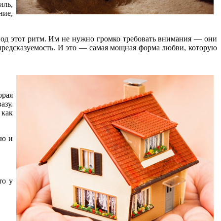
иль,
ние,
я под этот ритм. Им не нужно громко требовать внимания — они
 предсказуемость. И это — самая мощная форма любви, которую
орая
азу.
 как
ию и
то у