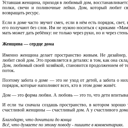
Уставшая женщина, приходя в любимый дом, восстанавливается.
полки, свечи и поливочные лейки. Дом, который любит сво
возвращать ресурс.
Если в доме часто звучит смех, если в нём есть порядок, све
его получают без слов. Им не нужно носиться с криками «Мам
мать может дать ребёнку: не только через руки, но и через стен
Женщина — сердце дома
Именно женщина делает пространство живым. Не дизайнер, 
любит свой дом. Это проявляется в деталях: в том, как она скл
Дом, любимый своей хозяйкой, становится продолжением её те
поток.
Поэтому забота о доме — это не уход от детей, а забота о ни
порядок, которые наполняют всех, кто в этом доме живёт.
Дом — это форма любви. А любовь — это то, что дети впитыва
И если ты сначала создашь пространство, в котором хорошо
счастливой женщины — счастливый дом. А у счастливого дома
Благодарю, что дочитали до конца
Всё, что думаете по этому поводу - пишите в комментариях.