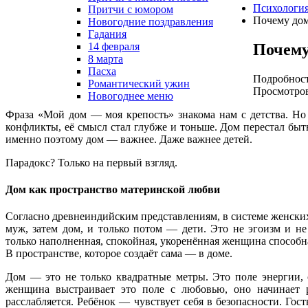
Психологи
Притчи с юмором
Почему дом
Новогодние поздравления
Гадания
Почему
14 февраля
8 марта
Пасха
Подробнос
Романтический ужин
Просмотров
Новогоднее меню
Фраза «Мой дом — моя крепость» знакома нам с детства. Но
конфликты, её смысл стал глубже и тоньше. Дом перестал бы
именно поэтому дом — важнее. Даже важнее детей.
Парадокс? Только на первый взгляд.
Дом как пространство материнской любви
Согласно древнеиндийским представлениям, в системе женски
муж, затем дом, и только потом — дети. Это не эгоизм и не
только наполненная, спокойная, укоренённая женщина способна
В пространстве, которое создаёт сама — в доме.
Дом — это не только квадратные метры. Это поле энергии, с
женщина выстраивает это поле с любовью, оно начинает 
расслабляется. Ребёнок — чувствует себя в безопасности. Гос