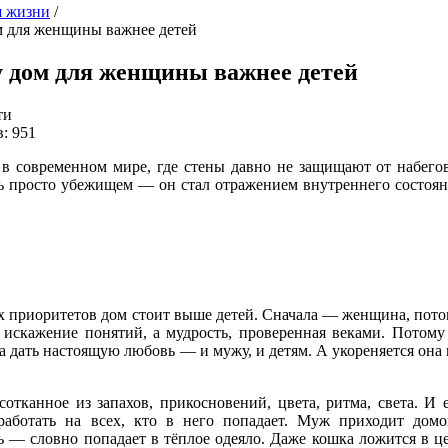
я жизни
/
 для женщины важнее детей
 дом для женщины важнее детей
ти
: 951
 в современном мире, где стены давно не защищают от набегов
ть просто убежищем — он стал отражением внутреннего состоя
х приоритетов дом стоит выше детей. Сначала — женщина, пото
 искажение понятий, а мудрость, проверенная веками. Потому
 дать настоящую любовь — и мужу, и детям. А укореняется она 
отканное из запахов, прикосновений, цвета, ритма, света. И 
работать на всех, кто в него попадает. Муж приходит дом
ть — словно попадает в тёплое одеяло. Даже кошка ложится в ц