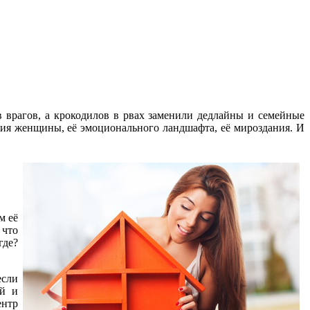
 врагов, а крокодилов в рвах заменили дедлайны и семейные
ния женщины, её эмоционального ландшафта, её мироздания. И
м её
 что
где?
если
ой и
ентр