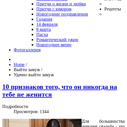
Притчи о жизни и любви
Притчи с юмором
Рецепты
Новогодние поздравления
Гадания
14 февраля
8 марта
Пасха
Романтический ужин
Новогоднее меню
Фотогаллерея
Home
/
Выйти замуж
/
Удачно выйти замуж
10 признаков того, что он никогда на
тебе не женится
Подробности
Просмотров: 1344
Для большинства
девушек свадьба - это