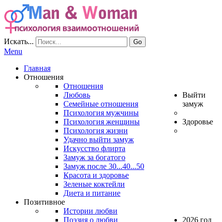
Искать...
Go
Menu
Главная
Отношения
Отношения
Любовь
Выйти
Семейные отношения
замуж
Психология мужчины
Психология женщины
Здоровье
Психология жизни
Удачно выйти замуж
Искусство флирта
Замуж за богатого
Замуж после 30...40...50
Красота и здоровье
Зеленые коктейли
Диета и питание
Позитивное
Истории любви
Поэзия о любви
2026 год