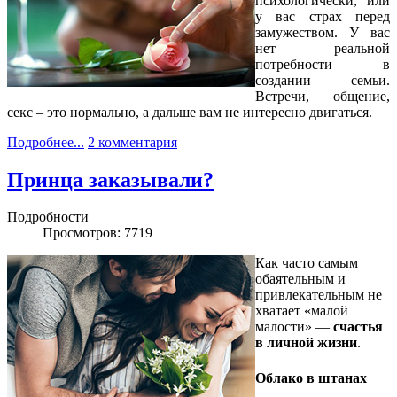
психологически, или
у вас страх перед
замужеством. У вас
нет реальной
потребности в
создании семьи.
Встречи, общение,
секс – это нормально, а дальше вам не интересно двигаться.
Подробнее...
2 комментария
Принца заказывали?
Подробности
Просмотров: 7719
Как часто самым
обаятельным и
привлекательным не
хватает «малой
малости» —
счастья
в личной жизни
.
Облако в штанах