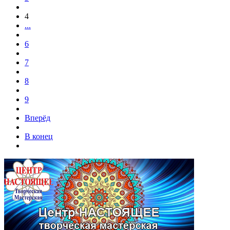
4
...
6
7
8
9
Вперёд
В конец