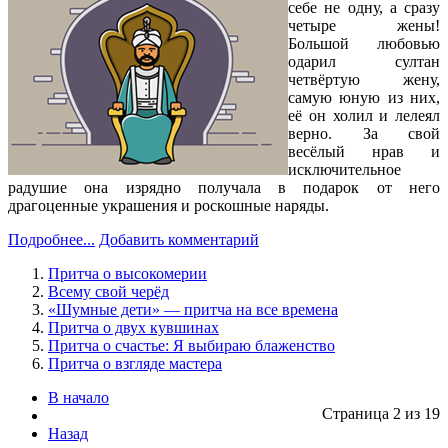
себе не одну, а сразу
четыре жены!
Большой любовью
одарил султан
четвёртую жену,
самую юную из них,
её он холил и лелеял
верно. За свой
весёлый нрав и
исключительное
радушие она изрядно получала в подарок от него
драгоценные украшения и роскошные наряды.
Подробнее...
Добавить комментарий
Притча о высокомерии
Всему свой черёд
«Шумные дети» — притча на все времена
Притча о двух кувшинах
Притча о счастье: Я выбираю блаженство
Притча о взгляде мастера
В начало
Страница 2 из 19
Назад