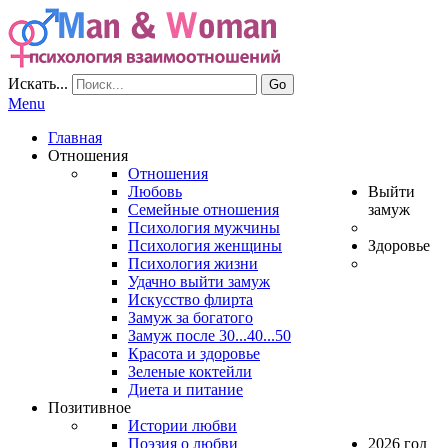
Искать...
Go
Menu
Главная
Отношения
Отношения
Любовь
Выйти
Семейные отношения
замуж
Психология мужчины
Психология женщины
Здоровье
Психология жизни
Удачно выйти замуж
Искусство флирта
Замуж за богатого
Замуж после 30...40...50
Красота и здоровье
Зеленые коктейли
Диета и питание
Позитивное
Истории любви
Поэзия о любви
2026 год