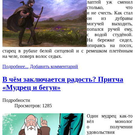
лаптей уж сменил
столько, что
и не счесть. Как стал
он из дубравы
могучей выходить,
попался ручей ему,
с водой студёной.
На бережке сидел,
опираясь на посох,
старец в рубахе белой ситцевой и с ремешком плетённым
на челе, поверх волос седых.
Подробнее...
Добавить комментарий
В чём заключается радость? Притча
«Мудрец и бегун»
Подробности
Просмотров: 1285
Один мудрец как-то
вёл монолог
о получении
удовольствия