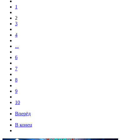
1
2
3
4
...
6
7
8
9
10
Вперёд
В конец