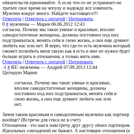
обязательств-принимайте. А если что-то не устраивает-не
тратьте свое время на чепуху и надежду все изменить.
Мужчин вокруг много. Найдете настоящего!!!
Ответить
|
Ответить с цитатой
|
Цитировать
0
#
мужчины
—
Мария
06.06.2012 12:43
согласна. Почему мы такие умные и красивые, вполне
самодостаточные женщины, должны постоянно под них
подстраиваться, менять себя и свою жизнь, а они еще думают
любить нас или нет. Я верю, что где-то есть мужчина который
сможет полюбить меня такую как я есть и мне не нужно будет
больше играть в отношения, а только жить ими.
Ответить
|
Ответить с цитатой
|
Цитировать
-1
#
RE: мужчины
—
Андрей
07.09.2013 12:44
Цитирую Мария:
согласна. Почему мы такие умные и красивые,
вполне самодостаточные женщины, должны
постоянно под них подстраиваться, менять себя и
свою жизнь, а они еще думают любить нас или
нет.
Зачем таким красивым и самодотачным мужчина как партнер
вообще? (Встречи для секса не в счет)
Отношения - это шаги навстречу друг другу обоих партнеров.
Идеальных совпадений не бывает. А настоящие отношения (а