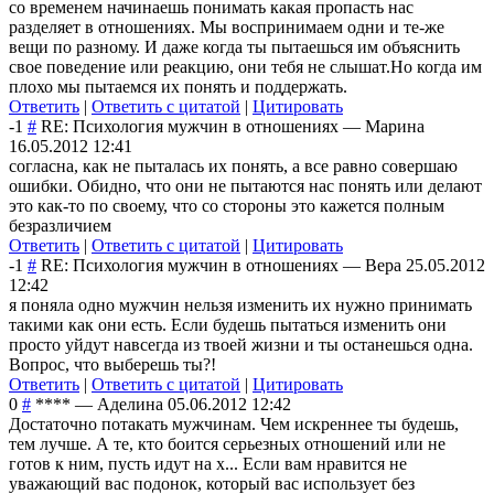
со временем начинаешь понимать какая пропасть нас
разделяет в отношениях. Мы воспринимаем одни и те-же
вещи по разному. И даже когда ты пытаешься им объяснить
свое поведение или реакцию, они тебя не слышат.Но когда им
плохо мы пытаемся их понять и поддержать.
Ответить
|
Ответить с цитатой
|
Цитировать
-1
#
RE: Психология мужчин в отношениях
—
Марина
16.05.2012 12:41
согласна, как не пыталась их понять, а все равно совершаю
ошибки. Обидно, что они не пытаются нас понять или делают
это как-то по своему, что со стороны это кажется полным
безразличием
Ответить
|
Ответить с цитатой
|
Цитировать
-1
#
RE: Психология мужчин в отношениях
—
Вера
25.05.2012
12:42
я поняла одно мужчин нельзя изменить их нужно принимать
такими как они есть. Если будешь пытаться изменить они
просто уйдут навсегда из твоей жизни и ты останешься одна.
Вопрос, что выберешь ты?!
Ответить
|
Ответить с цитатой
|
Цитировать
0
#
****
—
Аделина
05.06.2012 12:42
Достаточно потакать мужчинам. Чем искреннее ты будешь,
тем лучше. А те, кто боится серьезных отношений или не
готов к ним, пусть идут на х... Если вам нравится не
уважающий вас подонок, который вас использует без