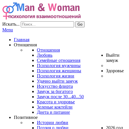
Искать...
Go
Menu
Главная
Отношения
Отношения
Любовь
Выйти
Семейные отношения
замуж
Психология мужчины
Психология женщины
Здоровье
Психология жизни
Удачно выйти замуж
Искусство флирта
Замуж за богатого
Замуж после 30...40...50
Красота и здоровье
Зеленые коктейли
Диета и питание
Позитивное
Истории любви
Поэзия о любви
2026 год