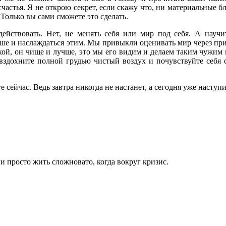
астья. Я не открою секрет, если скажу что, ни материальные бл
 Только вы сами сможете это сделать.
действовать. Нет, не менять себя или мир под себя. А научи
ыше и наслаждаться этим. Мы привыкли оценивать мир через пр
кой, он чище и лучше, это мы его видим и делаем таким чужим и
 вздохните полной грудью чистый воздух и почувствуйте себя с
ейчас. Ведь завтра никогда не настанет, а сегодня уже наступи
ни просто жить сложновато, когда вокруг кризис.