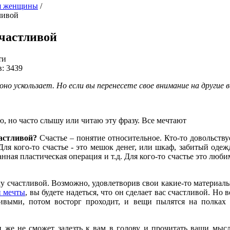
я женщины
/
ливой
частливой
ти
: 3439
оно ускользает.
Но если вы перенесете свое внимание на другие 
ю, но часто слышу или читаю эту фразу. Все мечтают
астливой?
Счастье – понятие относительное. Кто-то довольству
 Для кого-то счастье - это мешок денег, или шкаф, забитый одеж
анная пластическая операция и т.д. Для кого-то счастье это люб
ему счастливой. Возможно, удовлетворив свои какие-то материал
й мечты
, вы будете надеться, что он сделает вас счастливой. Но 
ивыми, потом восторг проходит, и вещи пылятся на полках
н же не сможет залезть к вам в голову и прочитать ваши мыс