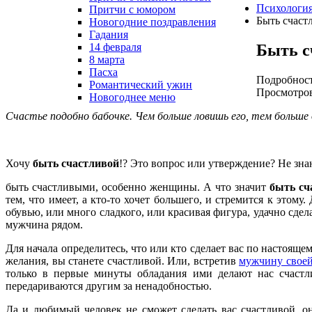
Психологи
Притчи с юмором
Быть счаст
Новогодние поздравления
Гадания
Быть с
14 февраля
8 марта
Пасха
Подробнос
Романтический ужин
Просмотров
Новогоднее меню
Счастье подобно бабочке.
Чем больше ловишь его, тем больше 
Хочу
быть счастливой
!? Это вопрос или утверждение? Не зна
быть счастливыми, особенно женщины. А что значит
быть сч
тем, что имеет, а кто-то хочет большего, и стремится к этому.
обувью, или много сладкого, или красивая фигура, удачно сдел
мужчина рядом.
Для начала определитесь, что или кто сделает вас по настоящ
желания, вы станете счастливой. Или, встретив
мужчину свое
только в первые минуты обладания ими делают нас счастл
передариваются другим за ненадобностью.
Да и любимый человек не сможет сделать вас счастливой, о