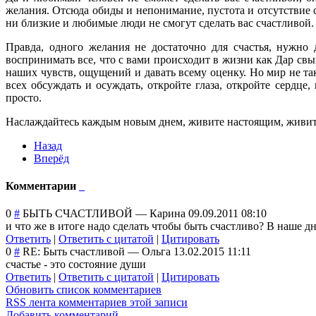
желания. Отсюда обиды и непонимание, пустота и отсутствие сч
ни близкие и любимые люди не смогут сделать вас счастливой.
Правда, одного желания не достаточно для счастья, нужно 
воспринимать все, что с вами происходит в жизни как Дар св
наших чувств, ощущений и давать всему оценку. Но мир не та
всех обсуждать и осуждать, откройте глаза, откройте сердце,
просто.
Наслаждайтесь каждым новым днем, живите настоящим, живите с
Назад
Вперёд
Комментарии
0
#
БЫТЬ СЧАСТЛИВОЙ
—
Карина
09.09.2011 08:10
и что же в итоге надо сделать чтобы быть счастливо? В наше д
Ответить
|
Ответить с цитатой
|
Цитировать
0
#
RE: Быть счастливой
—
Ольга
13.02.2015 11:11
счастье - это состояние души
Ответить
|
Ответить с цитатой
|
Цитировать
Обновить список комментариев
RSS лента комментариев этой записи
Добавить комментарий