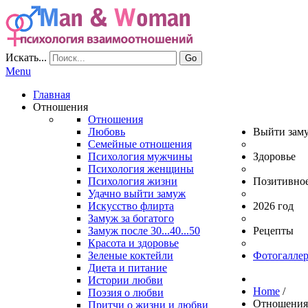
Искать...
Go
Menu
Главная
Отношения
Отношения
Любовь
Выйти зам
Семейные отношения
Психология мужчины
Здоровье
Психология женщины
Психология жизни
Позитивно
Удачно выйти замуж
Искусство флирта
2026 год
Замуж за богатого
Замуж после 30...40...50
Рецепты
Красота и здоровье
Зеленые коктейли
Фотогаллер
Диета и питание
Истории любви
Home
/
Поэзия о любви
Отношени
Притчи о жизни и любви