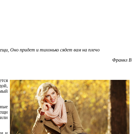
вещи,
Оно придет и тихонько сядет вам на плечо
Франкл В
ется
дой,
имый
ьные
вещи
 или
ли и