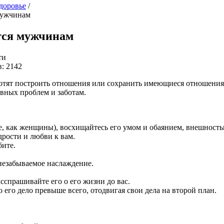
здоровье
/
мужчинам
тся мужчинам
ти
: 2142
хотят построить отношения или сохранить имеющиеся отношения
евных проблем и заботам.
, как женщины), восхищайтесь его умом и обаянием, внешность
едрости и любви к вам.
бите.
 незабываемое наслаждение.
спрашивайте его о его жизни до вас.
о его дело превыше всего, отодвигая свои дела на второй план.