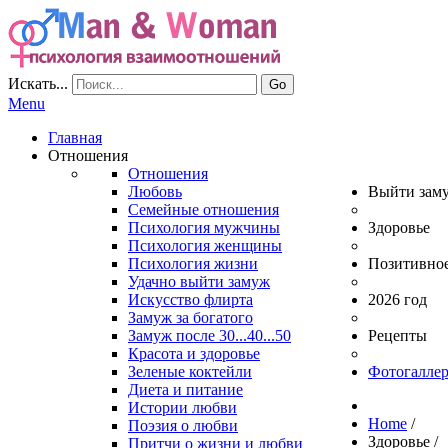
Искать...
Go
Menu
Главная
Отношения
Отношения
Любовь
Выйти зам
Семейные отношения
Психология мужчины
Здоровье
Психология женщины
Психология жизни
Позитивно
Удачно выйти замуж
Искусство флирта
2026 год
Замуж за богатого
Замуж после 30...40...50
Рецепты
Красота и здоровье
Зеленые коктейли
Фотогаллер
Диета и питание
Истории любви
Home
/
Поэзия о любви
Здоровье
/
Притчи о жизни и любви