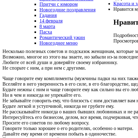
Красота и 
Притчи с юмором
Нравится 
Новогодние поздравления
Гадания
Нрави
14 февраля
8 марта
Пасха
Подробнос
Романтический ужин
Просмотров
Новогоднее меню
Несколько полезных советов и подсказок женщинам, которые 
Возможно, многое из этого вы знаете, но забыли из-за повседн
Любите от всей души и доверяйте своему избраннику.
Не спорьте с ним, а при нем с другими.
Чаще говорите ему комплименты (мужчины падки на них также
Вселяйте в него уверенность в его силе, в его благородстве, щ
Будьте нежны с ним и чаще говорите ему как сильно вы его лю
Ни в чем и никогда не упрекайте его.
Не забывайте говорить ему, что близость с ним доставляет вам
Будьте легкой и уступчивой, никогда не грубите ему.
Не рассказывайте никогда о ваших бывших любовниках и не рас
Интересуйтесь его бизнесом, делом, все время, подчеркивая, чт
Просите его советов по любому вопросу.
Говорите только хорошее о его родителях, особенно о матери.
Давайте ему время от времени побыть в одиночестве.