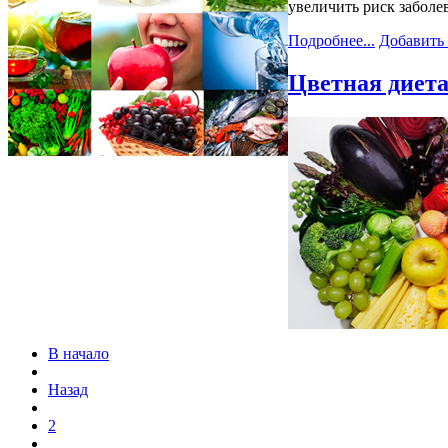
увеличить риск заболе
Подробнее...
Добавить
Цветная диета
В начало
Назад
2