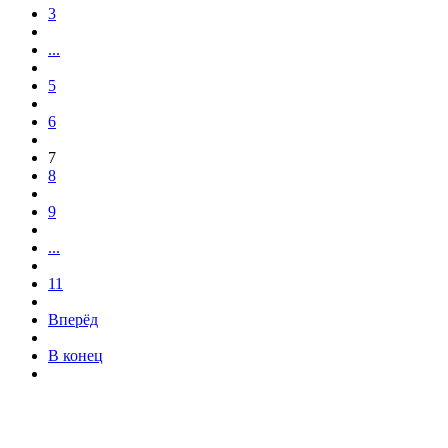
3
...
5
6
7
8
9
...
11
Вперёд
В конец