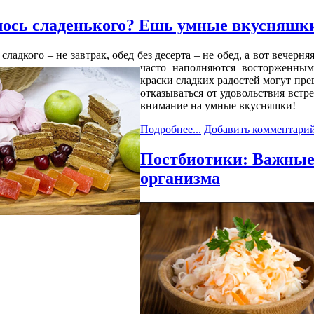
лось сладенького? Ешь умные вкусняшк
 сладкого – не завтрак, обед без десерта – не обед, а вот вечер
часто наполняются восторженным
краски сладких радостей могут пре
отказываться от удовольствия вст
внимание на умные вкусняшки!
Подробнее...
Добавить комментари
Постбиотики: Важные
организма